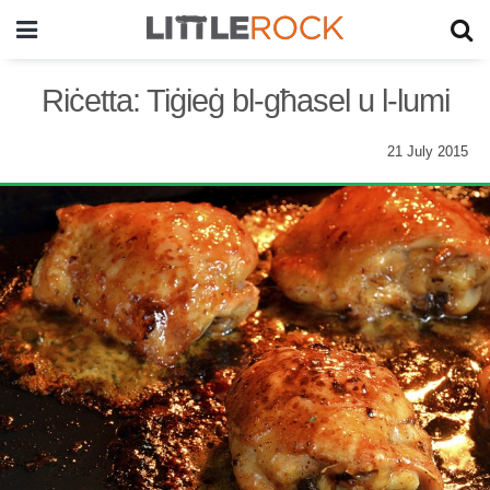
Riċetta: Tiġieġ bl-għasel u l-lumi
21 July 2015