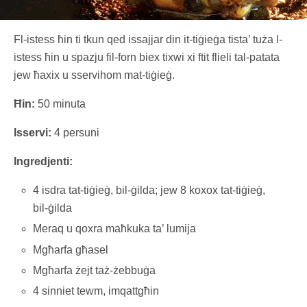
Fl-istess ħin ti tkun qed issajjar din it-tiġieġa tista’ tuża l-
istess ħin u spazju fil-forn biex tixwi xi ftit flieli tal-patata
jew ħaxix u sservihom mat-tiġieġ.
Ħin:
50 minuta
Isservi:
4 persuni
Ingredjenti:
4 isdra tat-tiġieġ, bil-ġilda; jew 8 koxox tat-tiġieġ,
bil-ġilda
Meraq u qoxra maħkuka ta’ lumija
Mgħarfa għasel
Mgħarfa żejt taż-żebbuġa
4 sinniet tewm, imqattgħin