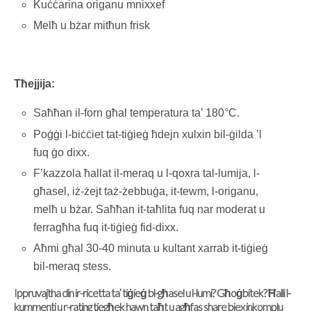
Kuċċarina origanu mnixxef
Melħ u bżar mitħun frisk
Tħejjija:
Saħħan il-forn għal temperatura ta’ 180°C.
Poġġi l-biċċiet tat-tiġieġ ħdejn xulxin bil-ġilda ’l
fuq ġo dixx.
F’kazzola ħallat il-meraq u l-qoxra tal-lumija, l-
għasel, iż-żejt taż-żebbuġa, it-tewm, l-origanu,
melħ u bżar. Saħħan it-taħlita fuq nar moderat u
ferragħha fuq it-tiġieġ fid-dixx.
Aħmi għal 30-40 minuta u kultant xarrab it-tiġieġ
bil-meraq stess.
Ippruvajtha din ir-ricetta ta’ tiġieġ bl-għasel u l-lumi? Għoġbitek? Ħalli l-
kummenti u r-rating tiegħek hawn taħt u agħfas share biex inkomplu