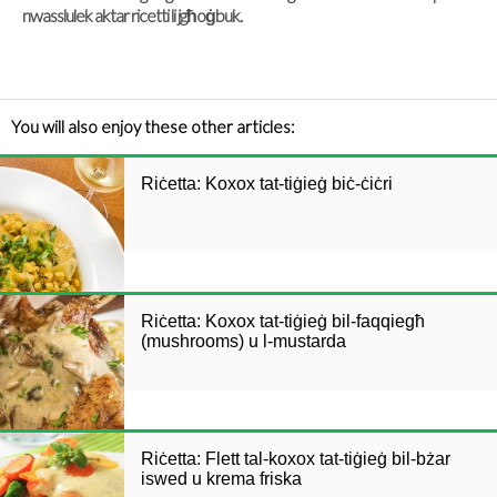
nwasslulek aktar ricetti li jgħoġbuk.
You will also enjoy these other articles:
Riċetta: Koxox tat-tiġieġ biċ-ċiċri
Riċetta: Koxox tat-tiġieġ bil-faqqiegħ
(mushrooms) u l-mustarda
Riċetta: Flett tal-koxox tat-tiġieġ bil-bżar
iswed u krema friska