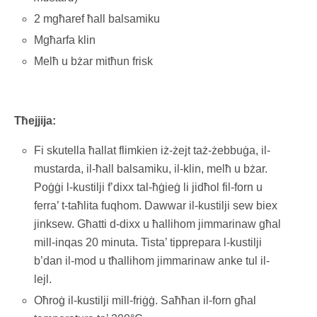
2 mgħaref ħall balsamiku
Mgħarfa klin
Melħ u bżar mitħun frisk
Tħejjija:
Fi skutella ħallat flimkien iż-żejt taż-żebbuġa, il-
mustarda, il-ħall balsamiku, il-klin, melħ u bżar.
Poġġi l-kustilji f’dixx tal-ħġieġ li jidħol fil-forn u
ferra’ t-taħlita fuqhom. Dawwar il-kustilji sew biex
jinksew. Għatti d-dixx u ħallihom jimmarinaw għal
mill-inqas 20 minuta. Tista’ tipprepara l-kustilji
b’dan il-mod u tħallihom jimmarinaw anke tul il-
lejl.
Oħroġ il-kustilji mill-friġġ. Saħħan il-forn għal