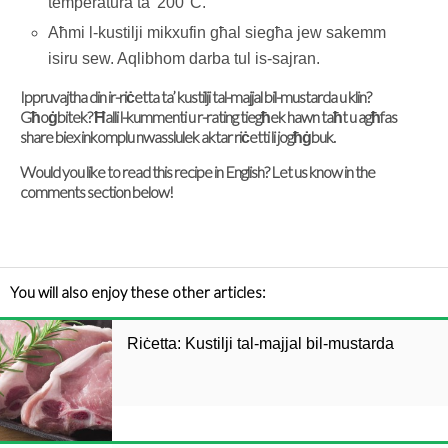
temperatura ta’ 200°C.
Aħmi l-kustilji mikxufin għal siegħa jew sakemm
isiru sew. Aqlibhom darba tul is-sajran.
Ippruvajtha din ir-riċetta ta’ kustilji tal-majjal bil-mustarda u klin?
Għoġbitek? Ħalli l-kummenti u r-rating tiegħek hawn taħt u agħfas
share biex inkomplu nwasslulek aktar riċetti li jogħġbuk.
Would you like to read this recipe in English? Let us know in the
comments section below!
You will also enjoy these other articles:
Riċetta: Kustilji tal-majjal bil-mustarda