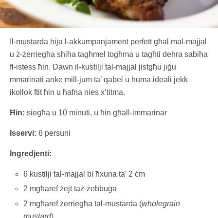
Il-mustarda hija l-akkumpanjament perfett għal mal-majjal
u ż-żerriegħa sħiħa tagħmel togħma u tagħti dehra sabiħa
fl-istess ħin. Dawn il-kustilji tal-majjal jistgħu jiġu
mmarinati anke mill-jum ta’ qabel u huma ideali jekk
ikollok ftit ħin u ħafna nies x’titma.
Ħin:
siegħa u 10 minuti, u ħin għall-immarinar
Isservi:
6 persuni
Ingredjenti:
6 kustilji tal-majjal bi ħxuna ta’ 2 ċm
2 mgħaref żejt taż-żebbuġa
2 mgħaref żerriegħa tal-mustarda (
wholegrain
mustard
)