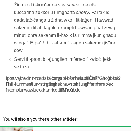
Żid ukoll il-kuċċarina
soy sauce
, in-nofs
kuċċarina zokkor u l-imgħarfa
sherry
. Farrak id-
dada taċ-ċanga u żidha wkoll fit-taġen. Ħawwad
sakemm tiftaħ tagħli u kompli ħawwad għal żewġ
minuti oħra sakemm il-ħaxix isir imma jkun għadu
wieqaf. Erġa’ żid il-laħam fit-taġen sakemm jisħon
sew.
Servi fil-pront bil-ġunġlien imferrex fil-wiċċ, jekk
se tuża.
Ippruvajtha din ir-ricetta ta’ ċanga bil-bżar ħelu, stil Ċiniż? Għoġbitek?
Ħalli l-kummenti u r-rating tiegħek hawn taħt u agħfas share biex
inkomplu nwasslulek aktar ricetti li jgħoġbuk.
You will also enjoy these other articles: