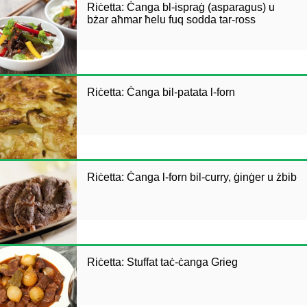
Riċetta: Ċanga bl-ispraġ (asparagus) u
bżar aħmar ħelu fuq sodda tar-ross
Riċetta: Ċanga bil-patata l-forn
Riċetta: Ċanga l-forn bil-curry, ġinġer u żbib
Riċetta: Stuffat taċ-ċanga Grieg