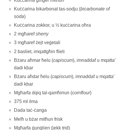
Kuċċarina ġinġer mitħun
Kuċċarina bikarbonat tas-sodju (
bicarbonate of
soda
)
Kuċċarina zokkor, u ½ kuċċarina oħra
2 mgħaref
sherry
3 mgħaref żejt veġetali
2 basliet, imqattgħin flieli
Bżaru aħmar ħelu (
capiscum
), imnaddaf u mqatta’
dadi kbar
Bżaru aħdar ħelu (
capiscum
), imnaddaf u mqatta’
dadi kbar
Mgħarfa dqiq tal-qamħirrun (
cornflour
)
375 ml ilma
Dada taċ-ċanga
Melħ u bżar mitħun frisk
Mgħarfa ġunġlien (jekk trid)