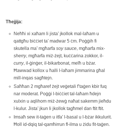
Tħejjija:
Neħħi xi xaħam li jista’ jkollok mal-laħam u
qattgħu biċċiet ta’ madwar 5 ċm. Poġġih fi
skutella ma’ mgħarfa
soy sauce
, mgħarfa mix-
sherry
, mgħarfa miż-żejt, kuċċarina zokkor, il-
curry
, il-ġinġer, il-bikarbonat, melħ u bżar.
Ħawwad kollox u ħalli l-laħam jimmarina għal
mill-inqas sagħtejn.
Saħħan 2 mgħaref żejt veġetali f’taġen kbir fuq
nar moderat. Poġġi l-biċċiet tal-laħam ħdejn
xulxin u aqlihom miż-żewġ naħat sakemm jieħdu
l-kulur. Jista’ jkun li jkollok tagħmel dan ftit ftit.
Imsaħ sew it-taġen u itfa’ l-basal u l-bżar ikkulurit.
Ħoll id-dqiq tal-qamħirrun fl-ilma u żidu fit-taġen.