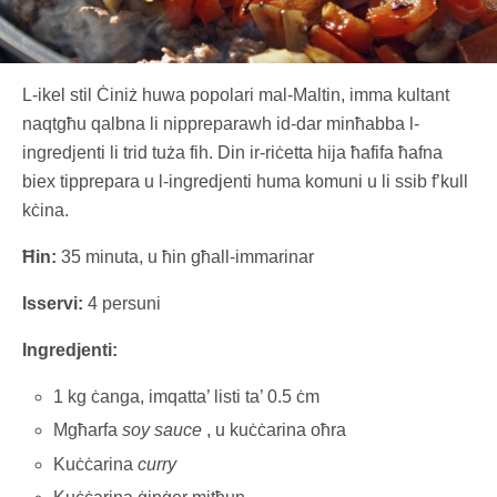
L-ikel stil Ċiniż huwa popolari mal-Maltin, imma kultant
naqtgħu qalbna li nippreparawh id-dar minħabba l-
ingredjenti li trid tuża fih. Din ir-riċetta hija ħafifa ħafna
biex tipprepara u l-ingredjenti huma komuni u li ssib f’kull
kċina.
Ħin:
35 minuta, u ħin għall-immarinar
Isservi:
4 persuni
Ingredjenti:
1 kg ċanga, imqatta’ listi ta’ 0.5 ċm
Mgħarfa
soy sauce
, u kuċċarina oħra
Kuċċarina
curry