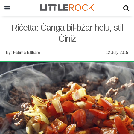
Riċetta: Ċanga bil-bżar ħelu, stil
Ċiniż
By:
Fatima Eltham
12 July 2015