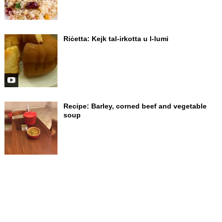
Riċetta: Kejk tal-irkotta u l-lumi
Recipe: Barley, corned beef and vegetable
soup