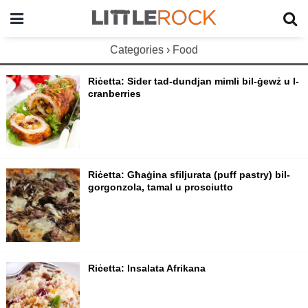
Categories ›
Food
Riċetta: Sider tad-dundjan mimli bil-ġewż u l-
cranberries
Riċetta: Għaġina sfiljurata (puff pastry) bil-
gorgonzola, tamal u prosciutto
Riċetta: Insalata Afrikana