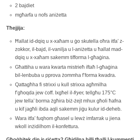
2 bajdiet
mgħarfa u nofs aniżetta
Tħejjija:
Ħallat id-dqiq u x-xaħam u ġo skutella oħra itfa’ z-
zokkor, il-bajd, il-vanilja u l-aniżetta u ħallat mad-
dqiq u x-xaħam sakemm tifforma l-għaġina.
Għattiha u wara kwarta mistrieħ iftaħ l-għaġina
bil-lenbuba u pprova żommha f’forma kwadra.
Qattagħha fi strixxi u kull strixxa agħmilha
f’għoqda jew ċoff. Ixgħel il-
fryer,
tellgħu 175°C
jew tella’ borma żgħira biż-żejt mhux għoli ħafna
u kif jagħli ibda aqli sakemm jiġu kulur id-deheb.
Wara itfa’ fuqhom għasel u lewż imfarrak u jiena
wkoll inżidilhom il-konfettura.
Għoġbitek din ir-riċetta? Għidilna billi tħalli l-kummenti