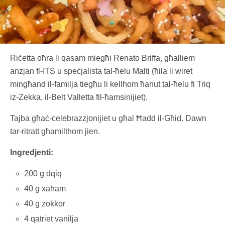
Riċetta oħra li qasam miegħi Renato Briffa, għalliem
anzjan fl-ITS u speċjalista tal-ħelu Malti (ħila li wiret
mingħand il-familja tiegħu li kellhom ħanut tal-ħelu fi Triq
iz-Zekka, il-Belt Valletta fil-ħamsinijiet).
Tajba għaċ-ċelebrazzjonijiet u għal Ħadd il-Għid. Dawn
tar-ritratt għamilthom jien.
Ingredjenti:
200 g dqiq
40 g xaħam
40 g zokkor
4 qatriet vanilja