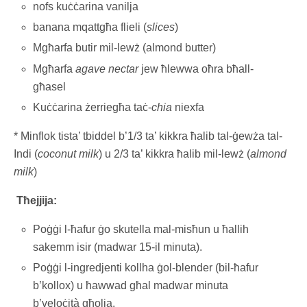
nofs kuċċarina vanilja
banana mqattgħa flieli (
slices
)
Mgħarfa butir mil-lewż (almond butter)
Mgħarfa
agave nectar
jew ħlewwa oħra bħall-
għasel
Kuċċarina żerriegħa taċ-
chia
niexfa
* Minflok tista’ tbiddel b’1/3 ta’ kikkra ħalib tal-ġewża tal-
Indi (
coconut milk
) u 2/3 ta’ kikkra ħalib mil-lewż (
almond
milk
)
Tħejjija:
Poġġi l-ħafur ġo skutella mal-misħun u ħallih
sakemm isir (madwar 15-il minuta).
Poġġi l-ingredjenti kollha ġol-blender (bil-ħafur
b’kollox) u ħawwad għal madwar minuta
b’veloċità għolja.