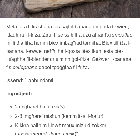
Meta tara li fis-sħana tas-sajf il-banana qiegħda tiswied,
itfagħha fil-friża. Żgur li se ssibilha użu aħjar f’xi
smoothie
milli tħalliha hemm biex imbagħad tarmiha. Biex tiffriża l-
banana, l-ewwel neħħilha l-qoxra biex tkun lesta biex
titfagħha fil-blender dritt minn ġol-friża. Geżwer il-banana
fis-
cellophane
qabel tpoġġiha fil-friża.
Isservi
: 1 abbundanti
Ingredjenti:
2 imgħaref ħafur (
oats
)
2-3 imgħaref misħun (kemm tiksi l-ħafur)
Kikkra ħalib mil-lewż mhux miżjud zokkor
(
unsweetened almond milk
)*