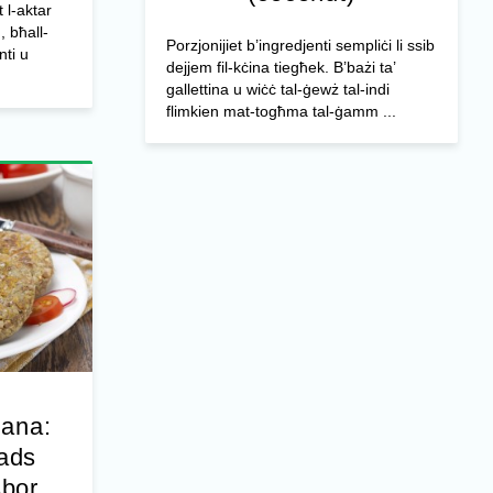
t l-aktar
, bħall-
Porzjonijiet b’ingredjenti sempliċi li ssib
nti u
dejjem fil-kċina tiegħek. B’bażi ta’
gallettina u wiċċ tal-ġewż tal-indi
flimkien mat-togħma tal-ġamm ...
jana:
ħads
sbor