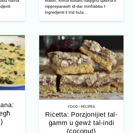
nsibu ħafna
Maltin, imma kultant naqtgħu qalbna li
edjenti
nippreparawh id-dar minħabba l-
ingredjenti li trid tuża ...
jana:
/
FOOD
RECIPES
iegħ
Riċetta: Porzjonijiet tal-
)
ġamm u ġewż tal-indi
(coconut)