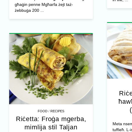
għaġin penne Mgħarfa żejt taż-
żebbuġa 200 ...
Riċe
ħaw
/
FOOD
RECIPES
Riċetta: Froġa mgerba,
Meta nsem
mimlija stil Taljan
tuffieħ. L-i