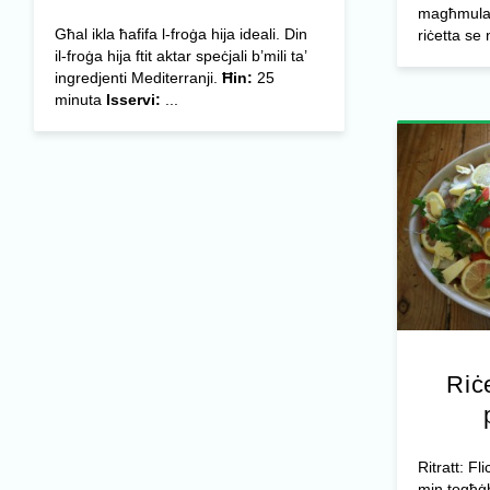
magħmula b
Għal ikla ħafifa l-froġa hija ideali. Din
riċetta se 
il-froġa hija ftit aktar speċjali b’mili ta’
ingredjenti Mediterranji.
Ħin:
25
minuta
Isservi:
...
Riċe
Ritratt: F
min togħġb