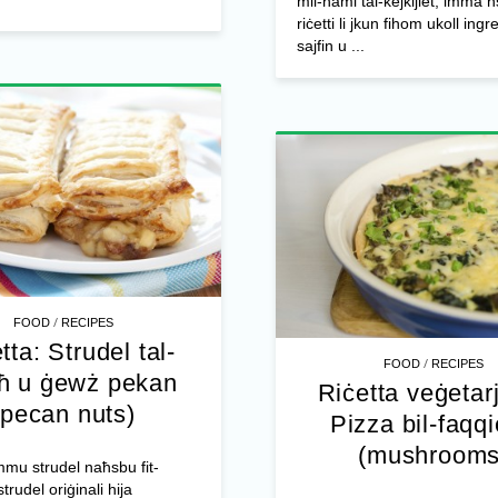
mil-ħami tal-kejkijiet, imma 
riċetti li jkun fihom ukoll ingr
sajfin u ...
/
FOOD
RECIPES
tta: Strudel tal-
/
FOOD
RECIPES
ħ u ġewż pekan
Riċetta veġetar
(pecan nuts)
Pizza bil-faqq
(mushrooms
mu strudel naħsbu fit-
strudel oriġinali hija