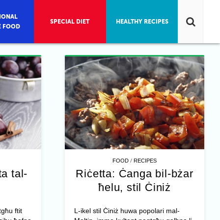
IONAL
SPECIAL DIET
HEALTHY RECIPES
E FOOD
/
FOOD
RECIPES
a tal-
Riċetta: Ċanga bil-bżar
ħelu, stil Ċiniż
għu ftit
L-ikel stil Ċiniż huwa popolari mal-