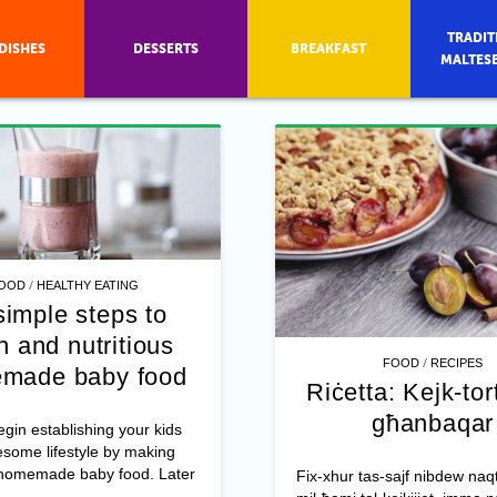
TRADIT
DISHES
DESSERTS
BREAKFAST
MALTES
/
OOD
HEALTHY EATING
simple steps to
h and nutritious
/
FOOD
RECIPES
made baby food
Riċetta: Kejk-tort
għanbaqar
gin establishing your kids
some lifestyle by making
homemade baby food. Later
Fix-xhur tas-sajf nibdew naqt