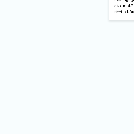
dixx mal-ħ
riċetta l-ħ