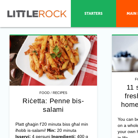
STARTERS
MAIN 
F
11 
/
FOOD
RECIPES
fres
Riċetta: Penne bis-
home
salami
You can be
Platt għaġin f’20 minuta biss għal min
on a whole
iħobb is-salami!
Ħin:
20 minuta
your own 
Isservi:
4 persuni
Ingredjenti:
400 g
in life, ...