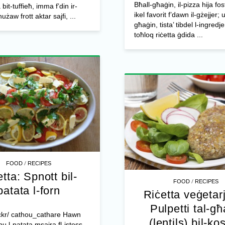
Bħall-għaġin, il-pizza hija fos
it-tuffieħ, imma f’din ir-
ikel favorit f’dawn il-gżejjer; u
nużaw frott aktar sajfi, ...
għaġin, tista’ tibdel l-ingredje
toħloq riċetta ġdida ...
/
FOOD
RECIPES
tta: Spnott bil-
/
FOOD
RECIPES
patata l-forn
Riċetta veġetar
Pulpetti tal-g
lickr/ cathou_cathare Hawn
(lentils) bil-ko
u l-patata msajra fl-istess