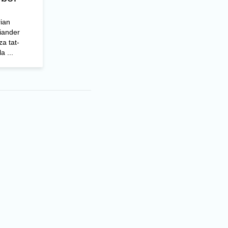
rian
riander
za tat-
a ...