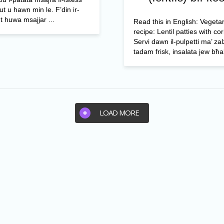
ut u hawn min le. F’din ir-
ut huwa msajjar ...
Read this in English: Vegeta
recipe: Lentil patties with co
Servi dawn il-pulpetti ma’ zal
tadam frisk, insalata jew bħal
LOAD MORE