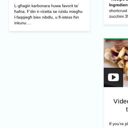
Ingredien
L-għaġin karbonara huwa favorit ta’
shortcrust
ħafna. F’din ir-riċetta se nżidu miegħu
zucchini 35
l-faqqiegħ biex nibdlu, u fl-istess ħin
inkunu ...
Vide
If you’re 