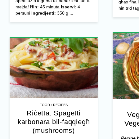
apettituż b’togħma ta’ baħar lest fuq il-
għax fiha l
mejda!
Ħin:
45 minuta
Isservi:
4
ħin trid ta
persuni
Ingredjenti:
350 g ...
/
FOOD
RECIPES
Riċetta: Spagetti
Veg
karbonara bil-faqqiegħ
Vege
(mushrooms)
Recipe 