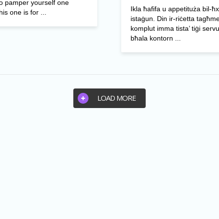
to pamper yourself one
Ikla ħafifa u appetituża bil-ħx
is one is for ...
istaġun. Din ir-riċetta tagħme
komplut imma tista’ tiġi servu
bħala kontorn ...
LOAD MORE