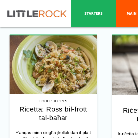
STARTERS
MAIN 
/
FOOD
RECIPES
Riċetta: Ross bil-frott
Riċe
tal-baħar
F’anqas minn siegħa jkollok dan il-platt
Ir-riċetta 