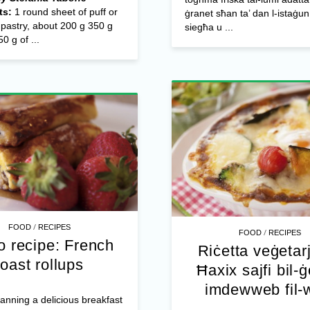
ts:
1 round sheet of puff or
ġranet sħan ta’ dan l-istaġu
 pastry, about 200 g 350 g
siegħa u ...
0 g of ...
/
FOOD
RECIPES
/
FOOD
RECIPES
o recipe: French
Riċetta veġetar
toast rollups
Ħaxix sajfi bil-
imdewweb fil-
planning a delicious breakfast