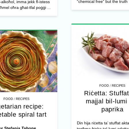
“chemical free” but the truth i
-alkoħol, imma jekk fl-istess
għmel oħra għat-tfal poġġi ...
/
FOOD
RECIPES
Riċetta: Stuffat
/
FOOD
RECIPES
majjal bil-lumi 
etarian recipe:
paprika
table spiral tart
Din hija riċetta ta’ stuffat akta
by Stefania Tabone
togħma friska tal-lumi adatta