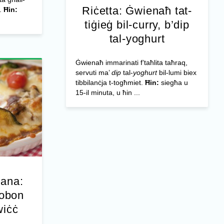
Riċetta: Ġwienaħ tat-
n.
Ħin:
tiġieġ bil-curry, b’dip
tal-yoghurt
Ġwienaħ immarinati f’taħlita taħraq,
servuti ma’
dip
tal-
yoghurt
bil-lumi biex
tibbilanċja t-togħmiet.
Ħin:
siegħa u
15-il minuta, u ħin ...
jana:
ġobon
wiċċ