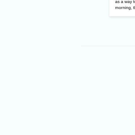
as a way 
morning, th