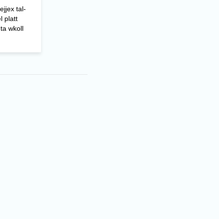
ejjex tal-
l platt
ta wkoll