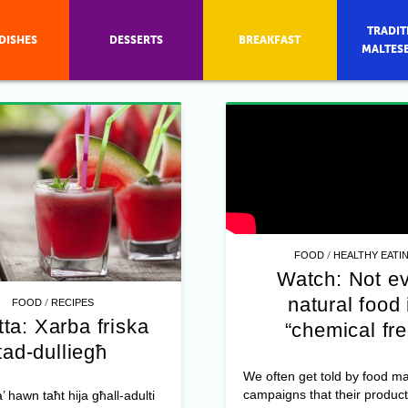
TRADIT
DISHES
DESSERTS
BREAKFAST
MALTES
/
FOOD
HEALTHY EATI
Watch: Not e
natural food 
/
FOOD
RECIPES
tta: Xarba friska
“chemical fre
tad-dulliegħ
We often get told by food ma
campaigns that their product
ta’ hawn taħt hija għall-adulti