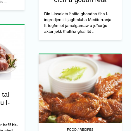
s ...
Din l-insalata ħafifa għandha fiha l-
ingredjenti li jagħmluha Mediterranja.
It-togħmiet jamalgamaw u joħorġu
aktar jekk tħalliha għal ftit ...
 tal-
u l-
r ħafif bit-
/
FOOD
RECIPES
ta għall-