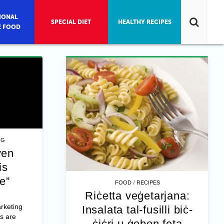
IONAL
SPECIAL DIET
HEALTHY RECIPES
E FOOD
NG
ven
is
e”
/
FOOD
RECIPES
Riċetta veġetarjana:
rketing
Insalata tal-fusilli biċ-
s are
ċiċri u ġobon feta