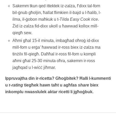
Sakemm tkun qed ittektek iz-zalza, f’dixx tal-forn
bil-ġnub għoljin, ħallat flimkien il-bajd u l-ħalib, l-
ilma, il-ġobon maħkuk u t-
Tilda Easy Cook rice
.
Żid iz-zalza fid-dixx ukoll u ħawwad kollox mill-
qiegħ sew.
Aħmi għal 15-il minuta, imbagħad oħroġ id-dixx
mill-forn u erġa’ ħawwad ir-ross biex iz-zalza ma
tinżilx fil-qiegħ. Daħħal ir-ross fil-forn u kompli
aħmi għal 25-30 minuta oħra, sakemm ir-ross
jagħqad u l-wiċċ jiħmar.
Ippruvajtha din ir-ricetta? Għoġbitek? Ħalli l-kummenti
u r-
rating
tiegħek hawn taħt u agħfas
share
biex
inkomplu nwasslulek aktar ricetti li jgħoġbuk.