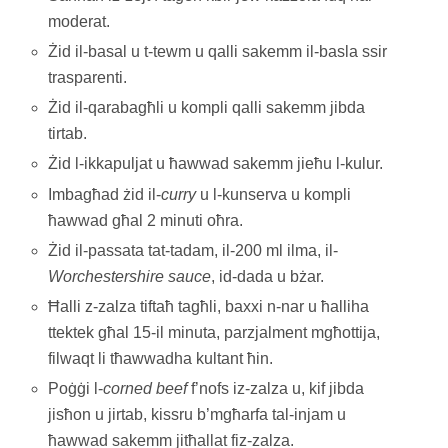
moderat.
Żid il-basal u t-tewm u qalli sakemm il-basla ssir
trasparenti.
Żid il-qarabagħli u kompli qalli sakemm jibda
tirtab.
Żid l-ikkapuljat u ħawwad sakemm jieħu l-kulur.
Imbagħad żid il-
curry
u l-kunserva u kompli
ħawwad għal 2 minuti oħra.
Żid il-passata tat-tadam, il-200 ml ilma, il-
Worchestershire
sauce
, id-dada u bżar.
Ħalli z-zalza tiftaħ tagħli, baxxi n-nar u ħalliha
ttektek għal 15-il minuta, parzjalment mgħottija,
filwaqt li tħawwadha kultant ħin.
Poġġi l-
corned beef
f’nofs iz-zalza u, kif jibda
jisħon u jirtab, kissru b’mgħarfa tal-injam u
ħawwad sakemm jitħallat fiz-zalza.