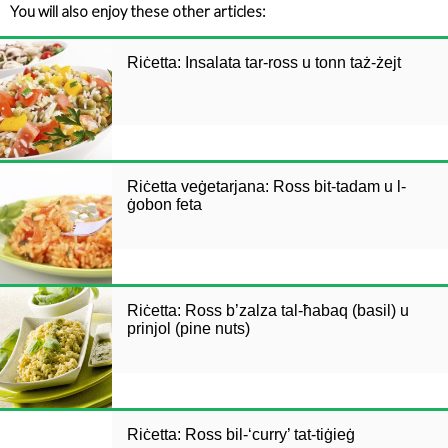
You will also enjoy these other articles:
Riċetta: Insalata tar-ross u tonn taż-żejt
Riċetta veġetarjana: Ross bit-tadam u l-
ġobon feta
Riċetta: Ross b’zalza tal-ħabaq (basil) u
prinjol (pine nuts)
Riċetta: Ross bil-‘curry’ tat-tiġieġ