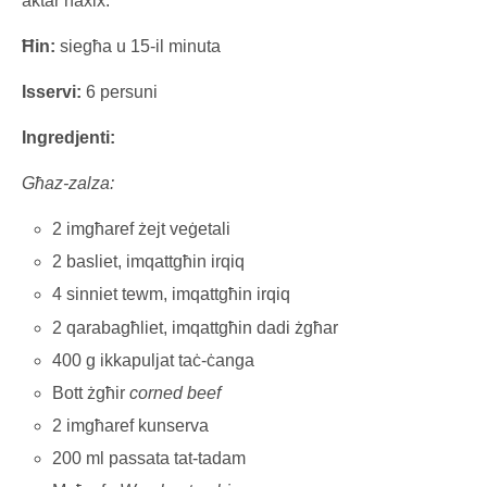
aktar ħaxix.
Ħin:
siegħa u 15-il minuta
Isservi:
6 persuni
Ingredjenti:
Għaz-zalza:
2 imgħaref żejt veġetali
2 basliet, imqattgħin irqiq
4 sinniet tewm, imqattgħin irqiq
2 qarabagħliet, imqattgħin dadi żgħar
400 g ikkapuljat taċ-ċanga
Bott żgħir
corned beef
2 imgħaref kunserva
200 ml passata tat-tadam