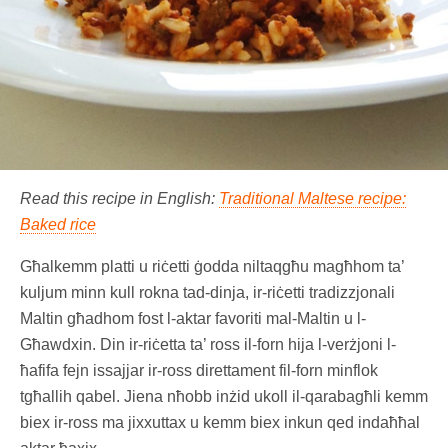
Read this recipe in English:
Traditional Maltese recipe:
Baked rice
Għalkemm platti u riċetti ġodda niltaqgħu magħhom ta’
kuljum minn kull rokna tad-dinja, ir-riċetti tradizzjonali
Maltin għadhom fost l-aktar favoriti mal-Maltin u l-
Għawdxin. Din ir-riċetta ta’ ross il-forn hija l-verżjoni l-
ħafifa fejn issajjar ir-ross direttament fil-forn minflok
tgħallih qabel. Jiena nħobb inżid ukoll il-qarabagħli kemm
biex ir-ross ma jixxuttax u kemm biex inkun qed indaħħal