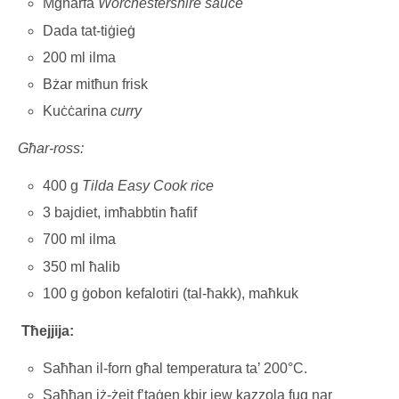
Mgħarfa
Worchestershire sauce
Dada tat-tiġieġ
200 ml ilma
Bżar mitħun frisk
Kuċċarina
curry
Għar-ross:
400 g
Tilda Easy Cook rice
3 bajdiet, imħabbtin ħafif
700 ml ilma
350 ml ħalib
100 g ġobon kefalotiri (tal-ħakk), maħkuk
Tħejjija:
Saħħan il-forn għal temperatura ta’ 200°C.
Saħħan iż-żejt f’taġen kbir jew kazzola fuq nar