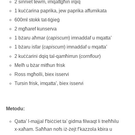
2 sinniet tewm, imqattgħin irqiq
1 kuċċarina paprika, jew paprika affumikata
600ml stokk tat-tiġieġ
2 mgħaref kunserva
1 bżaru aħmar (
capiscum
) imnaddaf u mqatta’
1 bżaru isfar (
capiscum
) imnaddaf u mqatta’
2 kuċċarini dqiq tal-qamħirrun (
cornflour
)
Melħ u bżar mitħun frisk
Ross mgħolli, biex isservi
Tursin frisk, imqatta’, biex isservi
Metodu:
Qatta’ l-majjal f’biċċiet ta’ gidma filwaqt li tneħħilu
x-xaħam. Saħħan nofs iż-żejt f’kazzola kbira u