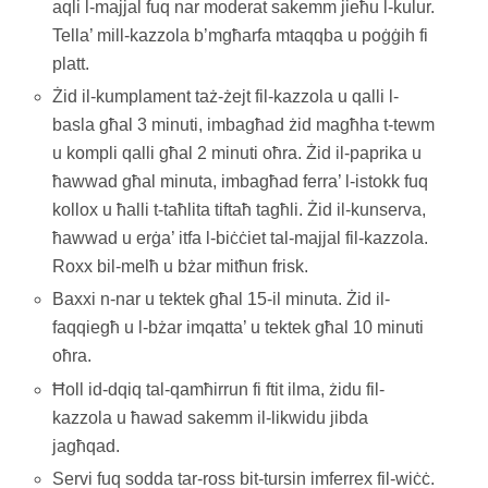
aqli l-majjal fuq nar moderat sakemm jieħu l-kulur.
Tella’ mill-kazzola b’mgħarfa mtaqqba u poġġih fi
platt.
Żid il-kumplament taż-żejt fil-kazzola u qalli l-
basla għal 3 minuti, imbagħad żid magħha t-tewm
u kompli qalli għal 2 minuti oħra. Żid il-paprika u
ħawwad għal minuta, imbagħad ferra’ l-istokk fuq
kollox u ħalli t-taħlita tiftaħ tagħli. Żid il-kunserva,
ħawwad u erġa’ itfa l-biċċiet tal-majjal fil-kazzola.
Roxx bil-melħ u bżar mitħun frisk.
Baxxi n-nar u tektek għal 15-il minuta. Żid il-
faqqiegħ u l-bżar imqatta’ u tektek għal 10 minuti
oħra.
Ħoll id-dqiq tal-qamħirrun fi ftit ilma, żidu fil-
kazzola u ħawad sakemm il-likwidu jibda
jagħqad.
Servi fuq sodda tar-ross bit-tursin imferrex fil-wiċċ.