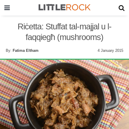
Riċetta: Stuffat tal-majjal u l-
faqqiegħ (mushrooms)
By:
Fatima Eltham
4 January 2015