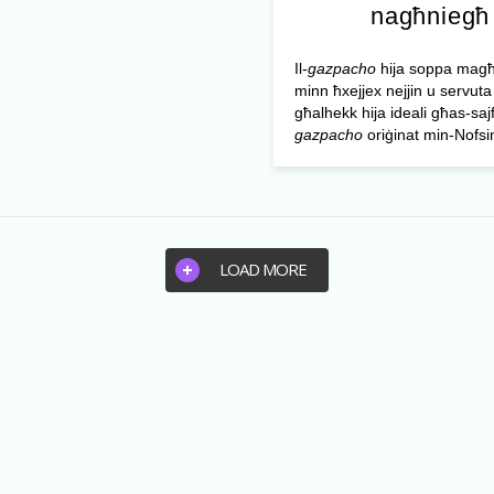
nagħniegħ
Il-
gazpacho
hija soppa mag
minn ħxejjex nejjin u servuta
għalhekk hija ideali għas-sajf.
gazpacho
oriġinat min-Nofsinh
LOAD MORE