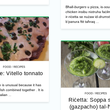
Bħall-
burgers
u pizza, is-
sou
chicken
insibu nixtruha faċil
ir-riċetta se nużaw id-
drumst
b’panura ftit taħraq ...
/
FOOD
RECIPES
e: Vitello tonnato
e is unusual because it has
ish combined together . It is
/
FOOD
RECIPES
alian ...
Riċetta: Soppa s
(gazpacho) tal-ħ