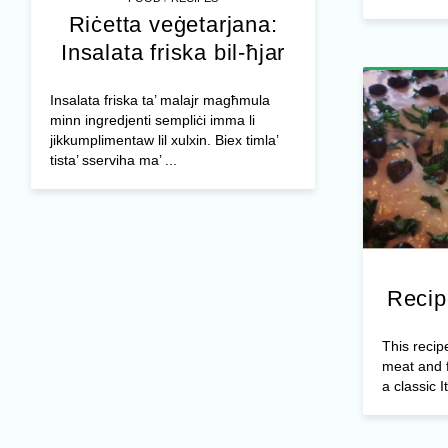
Riċetta veġetarjana:
Insalata friska bil-ħjar
Insalata friska ta’ malajr magħmula
minn ingredjenti sempliċi imma li
jikkumplimentaw lil xulxin. Biex timla’
tista’ sserviha ma’ ...
Recip
This recip
meat and f
a classic It