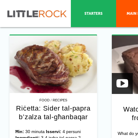
STARTERS
MAIN 
/
FOOD
RECIPES
Riċetta: Sider tal-papra
Watc
b’zalza tal-għanbaqar
f
Ħin:
30 minuta
Isservi:
4 persuni
What do yo
Ingredjenti:
3-4 isdra tal-papra 2