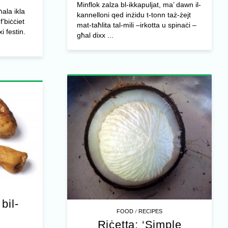
Minflok zalza bl-ikkapuljat, ma’ dawn il-
ħala ikla
kannelloni qed inżidu t-tonn taż-żejt
f’biċċiet
mat-taħlita tal-mili –irkotta u spinaċi –
i festin.
għal dixx ...
bil-
/
FOOD
RECIPES
Riċetta: ‘Simple