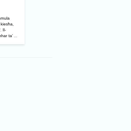
ħmula
 kiesħa,
 Il-
ar ta’ ...