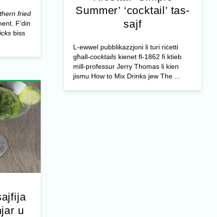
Summer’ ‘cocktail’ tas-
thern fried
sajf
ment. F’din
icks
biss
L-ewwel pubblikazzjoni li turi riċetti
għall-
cocktails
kienet fl-1862 fi ktieb
mill-professur Jerry Thomas li kien
jismu How to Mix Drinks jew The ...
ajfija
jar u