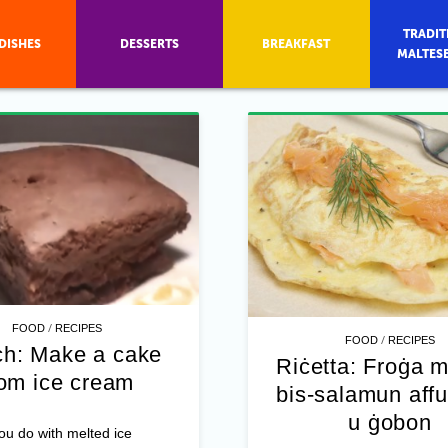
TRADIT
DISHES
DESSERTS
BREAKFAST
MALTES
/
FOOD
RECIPES
/
FOOD
RECIPES
h: Make a cake
Riċetta: Froġa m
rom ice cream
bis-salamun aff
u ġobon
u do with melted ice