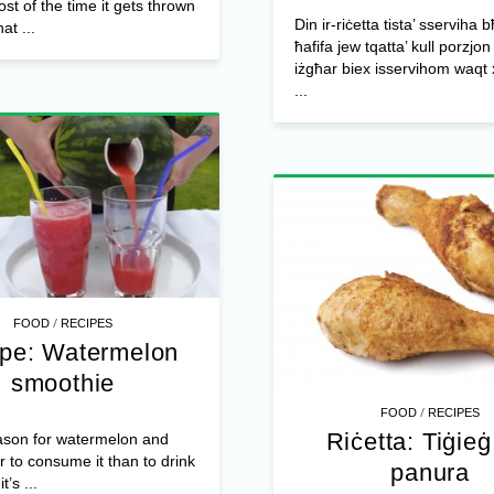
t of the time it gets thrown
Din ir-riċetta tista’ sserviha b
at ...
ħafifa jew tqatta’ kull porzjon 
iżgħar biex isservihom waqt x
...
/
FOOD
RECIPES
pe: Watermelon
smoothie
/
FOOD
RECIPES
Riċetta: Tiġieġ 
eason for watermelon and
r to consume it than to drink
panura
it’s ...