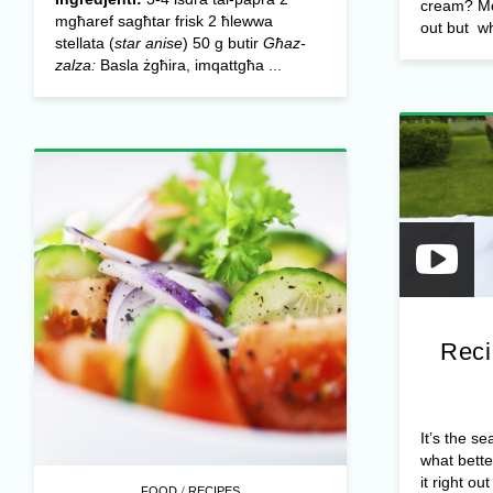
cream? Mos
mgħaref sagħtar frisk 2 ħlewwa
out but wh
stellata (
star anise
) 50 g butir
Għaz-
zalza:
Basla żgħira, imqattgħa ...
Reci
It’s the s
what bette
it right out 
/
FOOD
RECIPES