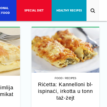
IONAL
SPECIAL DIET
HEALTHY RECIPES
E FOOD
/
FOOD
RECIPES
Riċetta: Kannelloni bl-
imlija
ispinaċi, irkotta u tonn
umikat
taż-żejt