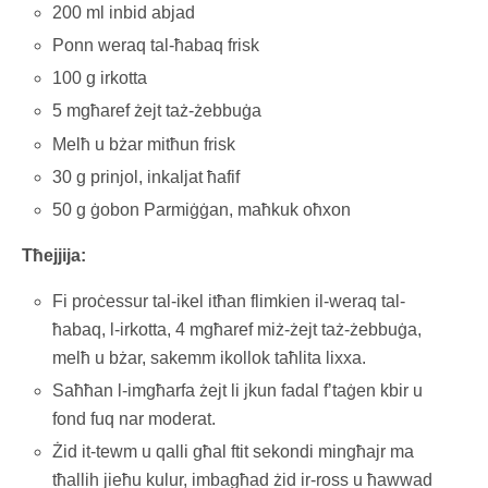
200 ml inbid abjad
Ponn weraq tal-ħabaq frisk
100 g irkotta
5 mgħaref żejt taż-żebbuġa
Melħ u bżar mitħun frisk
30 g prinjol, inkaljat ħafif
50 g ġobon Parmiġġan, maħkuk oħxon
Tħejjija:
Fi proċessur tal-ikel itħan flimkien il-weraq tal-
ħabaq, l-irkotta, 4 mgħaref miż-żejt taż-żebbuġa,
melħ u bżar, sakemm ikollok taħlita lixxa.
Saħħan l-imgħarfa żejt li jkun fadal f’taġen kbir u
fond fuq nar moderat.
Żid it-tewm u qalli għal ftit sekondi mingħajr ma
tħallih jieħu kulur, imbagħad żid ir-ross u ħawwad