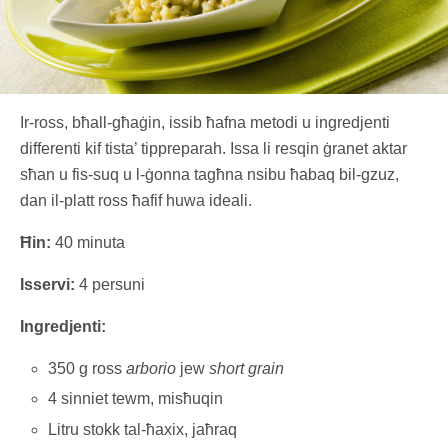
Ir-ross, bħall-għaġin, issib ħafna metodi u ingredjenti
differenti kif tista’ tippreparah. Issa li resqin ġranet aktar
sħan u fis-suq u l-ġonna tagħna nsibu ħabaq bil-gzuz,
dan il-platt ross ħafif huwa ideali.
Ħin:
40 minuta
Isservi:
4 persuni
Ingredjenti:
350 g ross
arborio
jew
short grain
4 sinniet tewm, misħuqin
Litru stokk tal-ħaxix, jaħraq