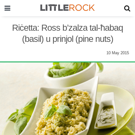
Riċetta: Ross b’zalza tal-ħabaq
(basil) u prinjol (pine nuts)
10 May 2015