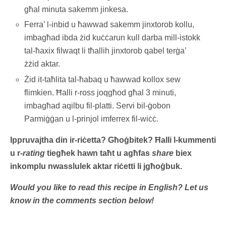
għal minuta sakemm jinkesa.
Ferra’ l-inbid u ħawwad sakemm jinxtorob kollu,
imbagħad ibda żid kuċċarun kull darba mill-istokk
tal-ħaxix filwaqt li tħallih jinxtorob qabel terġa’
żżid aktar.
Żid it-taħlita tal-ħabaq u ħawwad kollox sew
flimkien. Ħalli r-ross joqgħod għal 3 minuti,
imbagħad aqilbu fil-platti. Servi bil-ġobon
Parmiġġan u l-prinjol imferrex fil-wiċċ.
Ippruvajtha din ir-riċetta? Għoġbitek? Ħalli l-kummenti
u r-
rating
tiegħek hawn taħt u agħfas
share
biex
inkomplu nwasslulek aktar riċetti li jgħoġbuk.
Would you like to read this recipe in English? Let us
know in the comments section below!