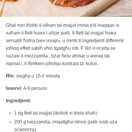
Għal min iħobb il-laħam tal-majjal imma jrid inaqqas ix-
xaħam il-flett huwa l-aħjar parti. Il-flett tal-majjal huwa
versatili ħafna biex issajru, u mimli b’ingredjenti differenti
joħloq effett sabiħ xħin tqattgħu roti. F’din ir-riċetta se
nużaw il-mozzarella , bżar ħelu aħmar u weraq tal-
ispinaċi, li flimkien joħolqu kuntrast ta’ kuluri.
Ħin:
siegħa u 15-il minuta
Isservi:
4-6 persuni
Ingredjenti:
1 kg flett tal-majjal (ikollok xi tlieta sħaħ)
200 g mozzarella, imqattgħa strixxi (jekk issib uża
scamorza)