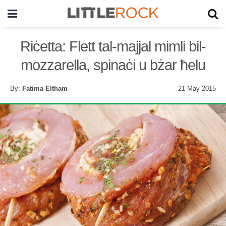
Riċetta: Flett tal-majjal mimli bil-
mozzarella, spinaċi u bżar ħelu
By:
Fatima Eltham
21 May 2015