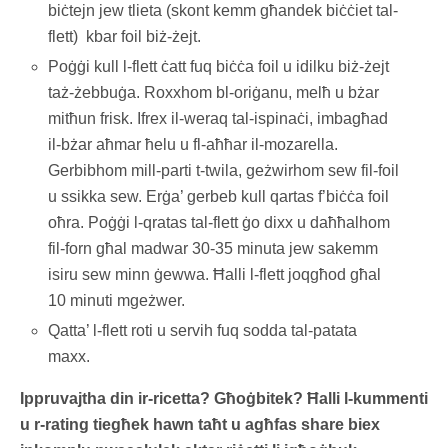
biċtejn jew tlieta (skont kemm għandek biċċiet tal-
flett) kbar foil biż-żejt.
Poġġi kull l-flett ċatt fuq biċċa foil u idilku biż-żejt
taż-żebbuġa. Roxxhom bl-oriġanu, melħ u bżar
mitħun frisk. Ifrex il-weraq tal-ispinaċi, imbagħad
il-bżar aħmar ħelu u fl-aħħar il-mozarella.
Gerbibhom mill-parti t-twila, geżwirhom sew fil-foil
u ssikka sew. Erġa’ gerbeb kull qartas f’biċċa foil
oħra. Poġġi l-qratas tal-flett ġo dixx u daħħalhom
fil-forn għal madwar 30-35 minuta jew sakemm
isiru sew minn ġewwa. Ħalli l-flett joqgħod għal
10 minuti mgeżwer.
Qatta’ l-flett roti u servih fuq sodda tal-patata
maxx.
Ippruvajtha din ir-ricetta? Għoġbitek? Ħalli l-kummenti
u r-rating tiegħek hawn taħt u agħfas share biex