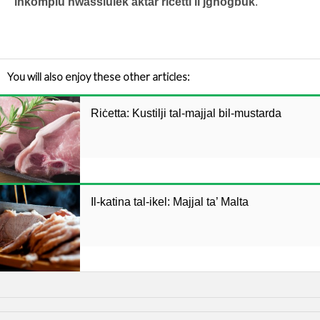
inkomplu nwasslulek aktar riċetti li jgħoġbuk
.
You will also enjoy these other articles:
Riċetta: Kustilji tal-majjal bil-mustarda
Il-katina tal-ikel: Majjal ta’ Malta