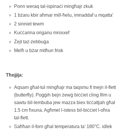
Ponn weraq tal-ispinaċi mingħajr zkuk
1 bżaru kbir aħmar mill-ħelu, imnaddaf u mqatta’
2 sinniet tewm
Kuċċarina origanu mnixxef
Żejt taż-żebbuġa
Melħ u bżar mitħun frisk
Tħejjija:
Aqsam għat-tul mingħajr ma taqsmu fi tnejn il-flett
(butterfly). Poġġih bejn żewġ biċċiet cling film u
sawtu bil-lembuba jew mazza biex tiċċattjah għal
1.5 ċm ħxuna. Agħmel l-istess bil-biċċiet l-oħra
tal-flett.
Saħħan il-forn għal temperatura ta’ 180°C. idlek