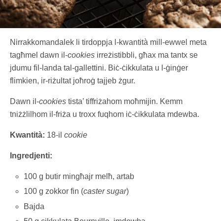
Nirrakkomandalek li tirdoppja l-kwantità mill-ewwel meta
tagħmel dawn il-
cookies
irreżistibbli, għax ma tantx se
jdumu fil-landa tal-gallettini. Biċ-ċikkulata u l-ġinġer
flimkien, ir-riżultat joħroġ tajjeb żgur.
Dawn il-
cookies
tista’ tiffriżahom moħmijin. Kemm
tniżżlilhom il-friża u troxx fuqhom iċ-ċikkulata mdewba.
Kwantità:
18-il
cookie
Ingredjenti:
100 g butir mingħajr melħ, artab
100 g zokkor fin (
caster sugar
)
Bajda