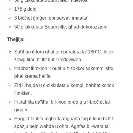
50 g cikkulata Bournville, imdewba
175 g dqiq
3 biċċiet ġinġer ippriservat, imqatta’
50 g ċikkulata Bournville, għad-dekorazzjoni
Tħejjija:
Saħħan il-forn għal temperatura ta’ 180°C. Idlek
żewġ tilari bi ftit butir imdewweb.
Ħabbat flimkien il-butir u z-zokkor sakemm isiru
bħal krema ħafifa.
Żid il-bajda u ċ-ċikkulata u kompli ħabbat kollox
flimkien.
Fit-taħlita daħħal bil-mod id-dqiq u l-biċċiet tal-
ġinġer.
Poġġi t-taħlita mgħarfa mgħarfa fuq it-tilari bi ftit
spazju bejn waħda u oħra. Agħfas bil-wara ta’