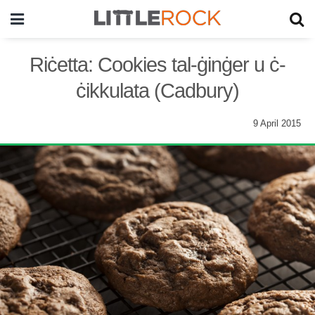
Riċetta: Cookies tal-ġinġer u ċ-
ċikkulata (Cadbury)
9 April 2015