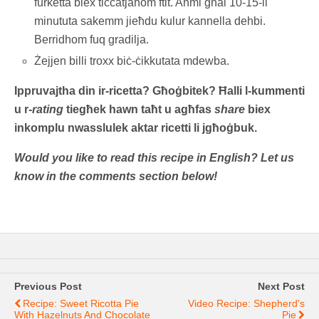
furketta biex tiċċatjahom ftit. Aħmi għal 10-15-il
minututa sakemm jieħdu kulur kannella dehbi.
Berridhom fuq gradilja.
Żejjen billi troxx biċ-ċikkutata mdewba.
Ippruvajtha din ir-ricetta? Għoġbitek? Ħalli l-kummenti
u r-
rating
tiegħek hawn taħt u agħfas
share
biex
inkomplu nwasslulek aktar ricetti li jgħoġbuk.
Would you like to read this recipe in English? Let us
know in the comments section below!
Previous Post
Next Post
Recipe: Sweet Ricotta Pie
Video Recipe: Shepherd's
With Hazelnuts And Chocolate
Pie