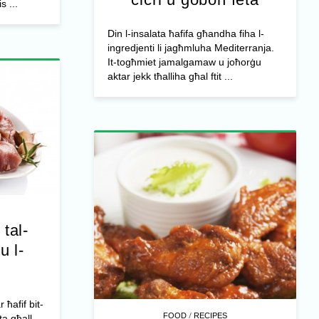
s ...
Din l-insalata ħafifa għandha fiha l-
ingredjenti li jagħmluha Mediterranja.
It-togħmiet jamalgamaw u joħorġu
aktar jekk tħalliha għal ftit ...
 tal-
u l-
r ħafif bit-
/
FOOD
RECIPES
ta għall-