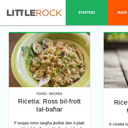
STARTERS
MAIN 
/
FOOD
RECIPES
Riċetta: Ross bil-frott
Riċe
tal-baħar
F’anqas minn siegħa jkollok dan il-platt
Ir-riċetta 