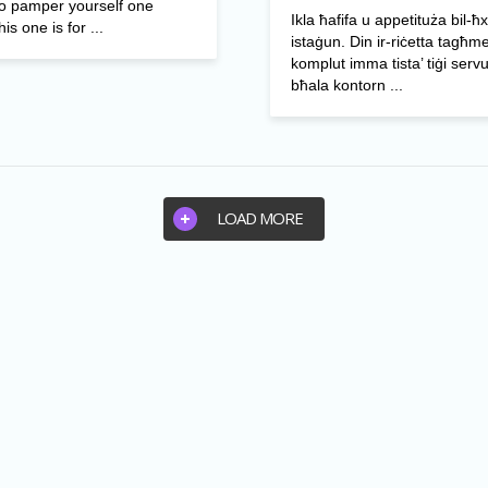
to pamper yourself one
Ikla ħafifa u appetituża bil-ħx
is one is for ...
istaġun. Din ir-riċetta tagħme
komplut imma tista’ tiġi servu
bħala kontorn ...
LOAD MORE