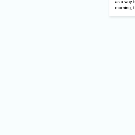
as a way 
morning, th