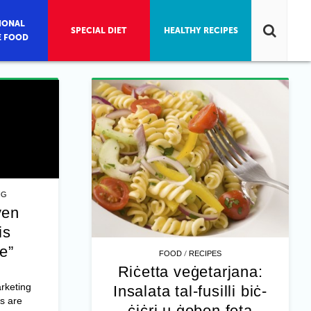
IONAL
SPECIAL DIET
HEALTHY RECIPES
E FOOD
NG
ven
is
e”
/
FOOD
RECIPES
Riċetta veġetarjana:
rketing
Insalata tal-fusilli biċ-
s are
ċiċri u ġobon feta