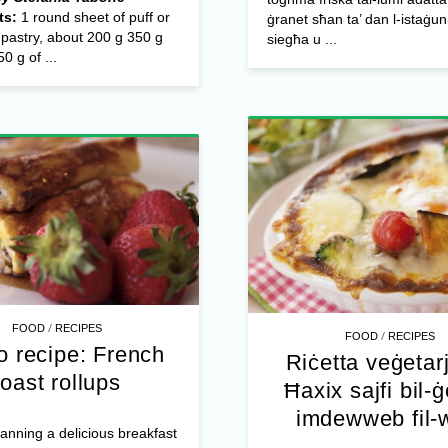
ts:
1 round sheet of puff or
ġranet sħan ta’ dan l-istaġu
 pastry, about 200 g 350 g
siegħa u ...
0 g of ...
/
FOOD
RECIPES
/
FOOD
RECIPES
o recipe: French
Riċetta veġetar
toast rollups
Ħaxix sajfi bil-
imdewweb fil-
planning a delicious breakfast