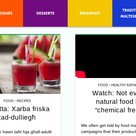
TRADIT
DISHES
DESSERTS
BREAKFAST
MALTES
/
FOOD
HEALTHY EATI
Watch: Not e
natural food 
/
FOOD
RECIPES
tta: Xarba friska
“chemical fre
tad-dulliegħ
We often get told by food ma
campaigns that their product
ta’ hawn taħt hija għall-adulti