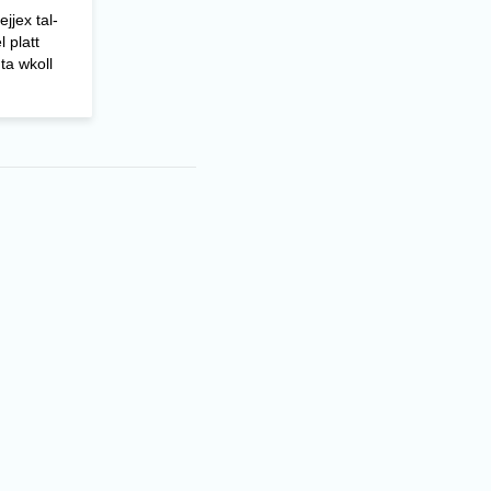
ejjex tal-
l platt
ta wkoll