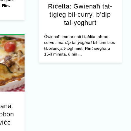
Riċetta: Ġwienaħ tat-
n.
Ħin:
tiġieġ bil-curry, b’dip
tal-yoghurt
Ġwienaħ immarinati f’taħlita taħraq,
servuti ma’
dip
tal-
yoghurt
bil-lumi biex
tibbilanċja t-togħmiet.
Ħin:
siegħa u
15-il minuta, u ħin ...
jana:
ġobon
wiċċ