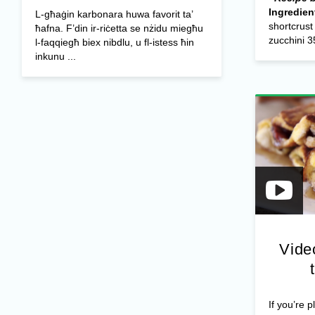
Ingredien
L-għaġin karbonara huwa favorit ta’
shortcrust
ħafna. F’din ir-riċetta se nżidu miegħu
zucchini 35
l-faqqiegħ biex nibdlu, u fl-istess ħin
inkunu ...
Vide
If you’re 