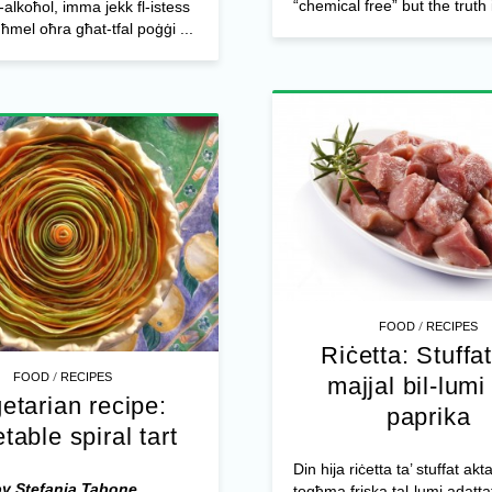
“chemical free” but the truth i
-alkoħol, imma jekk fl-istess
għmel oħra għat-tfal poġġi ...
/
FOOD
RECIPES
Riċetta: Stuffat
/
FOOD
RECIPES
majjal bil-lumi 
etarian recipe:
paprika
table spiral tart
Din hija riċetta ta’ stuffat akta
by Stefania Tabone
togħma friska tal-lumi adatta