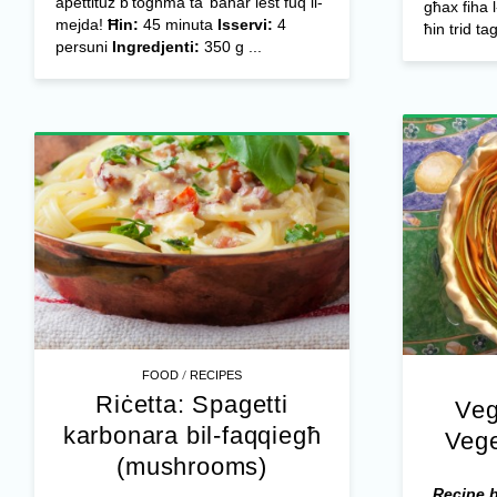
apettituż b’togħma ta’ baħar lest fuq il-
għax fiha l
mejda!
Ħin:
45 minuta
Isservi:
4
ħin trid ta
persuni
Ingredjenti:
350 g ...
/
FOOD
RECIPES
Riċetta: Spagetti
Veg
karbonara bil-faqqiegħ
Vege
(mushrooms)
Recipe 