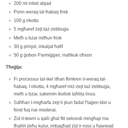
200 ml inbid abjad
Ponn weraq tal-ħabaq frisk
100 g irkotta
5 mgħaref żejt taż-żebbuġa
Melħ u bżar mitħun frisk
30 g prinjol, inkaljat ħafif
50 g ġobon Parmiġġan, maħkuk oħxon
Tħejjija:
Fi proċessur tal-ikel itħan flimkien il-weraq tal-
ħabaq, l-irkotta, 4 mgħaref miż-żejt taż-żebbuġa,
melħ u bżar, sakemm ikollok taħlita lixxa.
Saħħan l-imgħarfa żejt li jkun fadal f’taġen kbir u
fond fuq nar moderat.
Żid it-tewm u qalli għal ftit sekondi mingħajr ma
tħallih jieħu kulur, imbagħad żid ir-ross u ħawwad