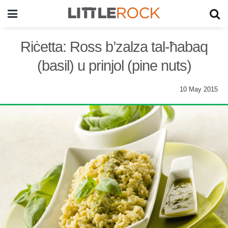
Riċetta: Ross b’zalza tal-ħabaq
(basil) u prinjol (pine nuts)
10 May 2015