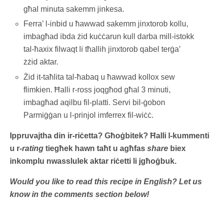
għal minuta sakemm jinkesa.
Ferra’ l-inbid u ħawwad sakemm jinxtorob kollu,
imbagħad ibda żid kuċċarun kull darba mill-istokk
tal-ħaxix filwaqt li tħallih jinxtorob qabel terġa’
żżid aktar.
Żid it-taħlita tal-ħabaq u ħawwad kollox sew
flimkien. Ħalli r-ross joqgħod għal 3 minuti,
imbagħad aqilbu fil-platti. Servi bil-ġobon
Parmiġġan u l-prinjol imferrex fil-wiċċ.
Ippruvajtha din ir-riċetta? Għoġbitek? Ħalli l-kummenti
u r-
rating
tiegħek hawn taħt u agħfas
share
biex
inkomplu nwasslulek aktar riċetti li jgħoġbuk.
Would you like to read this recipe in English? Let us
know in the comments section below!