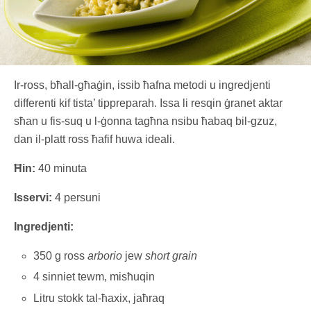
Ir-ross, bħall-għaġin, issib ħafna metodi u ingredjenti
differenti kif tista’ tippreparah. Issa li resqin ġranet aktar
sħan u fis-suq u l-ġonna tagħna nsibu ħabaq bil-gzuz,
dan il-platt ross ħafif huwa ideali.
Ħin:
40 minuta
Isservi:
4 persuni
Ingredjenti:
350 g ross
arborio
jew
short grain
4 sinniet tewm, misħuqin
Litru stokk tal-ħaxix, jaħraq