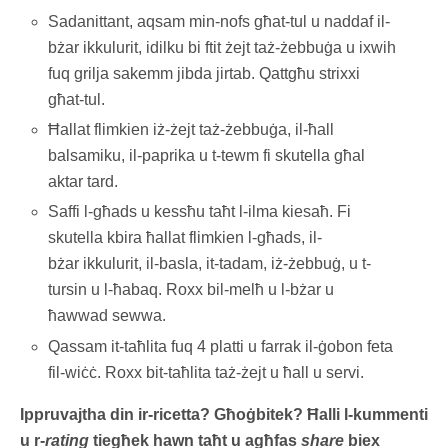
Sadanittant, aqsam min-nofs għat-tul u naddaf il-
bżar ikkulurit, idilku bi ftit żejt taż-żebbuġa u ixwih
fuq grilja sakemm jibda jirtab. Qattgħu strixxi
għat-tul.
Ħallat flimkien iż-żejt taż-żebbuġa, il-ħall
balsamiku, il-paprika u t-tewm fi skutella għal
aktar tard.
Saffi l-għads u kessħu taħt l-ilma kiesaħ. Fi
skutella kbira ħallat flimkien l-għads, il-
bżar ikkulurit, il-basla, it-tadam, iż-żebbuġ, u t-
tursin u l-ħabaq. Roxx bil-melħ u l-bżar u
ħawwad sewwa.
Qassam it-taħlita fuq 4 platti u farrak il-ġobon feta
fil-wiċċ. Roxx bit-taħlita taż-żejt u ħall u servi.
Ippruvajtha din ir-ricetta? Għoġbitek? Ħalli l-kummenti
u r-
rating
tiegħek hawn taħt u agħfas
share
biex