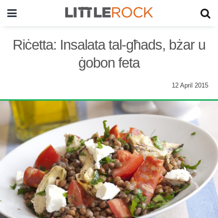
Riċetta: Insalata tal-għads, bżar u
ġobon feta
12 April 2015