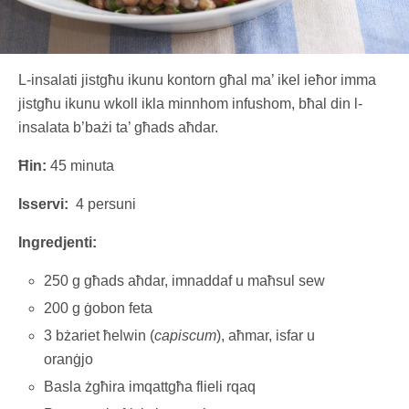
L-insalati jistgħu ikunu kontorn għal ma’ ikel ieħor imma
jistgħu ikunu wkoll ikla minnhom infushom, bħal din l-
insalata b’bażi ta’ għads aħdar.
Ħin:
45 minuta
Isservi:
4 persuni
Ingredjenti:
250 g għads aħdar, imnaddaf u maħsul sew
200 g ġobon feta
3 bżariet ħelwin (
capiscum
), aħmar, isfar u
oranġjo
Basla żgħira imqattgħa flieli rqaq