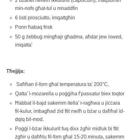
2 bżariet ħelwin ikkuluriti (capiscum), maqsumin
min-nofs għat-tul u mnaddfin
6 listi prosciutto, imqattgħin
Ponn ħabaq frisk
50 g żebbuġ mingħajr għadma, aħdar jew iswed,
imqatta’
Tħejjija:
Saħħan il-forn għal temperatura ta’ 200°C.
Qatta’ l-mozarella u poġġiha f’passatur biex toqtor
Ħabbat il-bajd sakemm itella’ r-ragħwa u jiċċara
fil-kulur, imbagħad żid ftit melħ u bżar u daħħal id-
dqiq bil-mod.
Poġġi l-bżar ikkulurit fuq dixx żgħir midluk bi ftit
żgħir u daħħlu fil-forn għal 15-20 minuta, sakemm