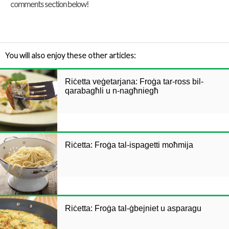
comments section below!
You will also enjoy these other articles:
Riċetta veġetarjana: Froġa tar-ross bil-
qarabagħli u n-nagħniegħ
Riċetta: Froġa tal-ispagetti moħmija
Riċetta: Froġa tal-ġbejniet u asparagu