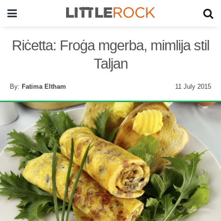
Riċetta: Froġa mgerba, mimlija stil
Taljan
By:
Fatima Eltham
11 July 2015