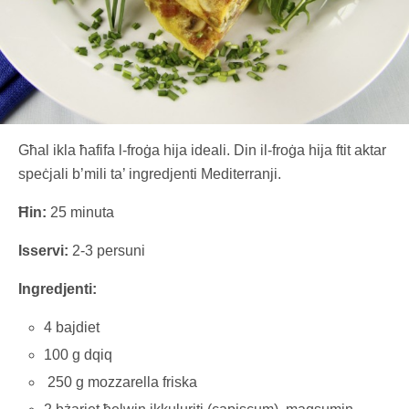
Għal ikla ħafifa l-froġa hija ideali. Din il-froġa hija ftit aktar
speċjali b’mili ta’ ingredjenti Mediterranji.
Ħin:
25 minuta
Isservi:
2-3 persuni
Ingredjenti:
4 bajdiet
100 g dqiq
250 g mozzarella friska