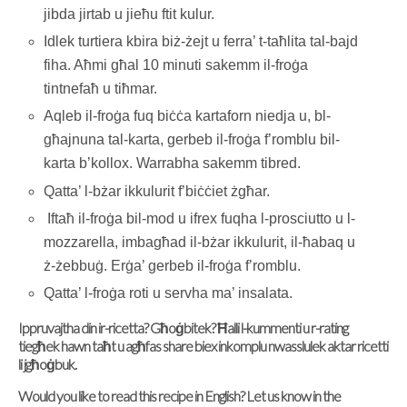
jibda jirtab u jieħu ftit kulur.
Idlek turtiera kbira biż-żejt u ferra’ t-taħlita tal-bajd
fiha. Aħmi għal 10 minuti sakemm il-froġa
tintnefaħ u tiħmar.
Aqleb il-froġa fuq biċċa kartaforn niedja u, bl-
għajnuna tal-karta, gerbeb il-froġa f’romblu bil-
karta b’kollox. Warrabha sakemm tibred.
Qatta’ l-bżar ikkulurit f’biċċiet żgħar.
Iftaħ il-froġa bil-mod u ifrex fuqha l-prosciutto u l-
mozzarella, imbagħad il-bżar ikkulurit, il-ħabaq u
ż-żebbuġ. Erġa’ gerbeb il-froġa f’romblu.
Qatta’ l-froġa roti u servha ma’ insalata.
Ippruvajtha din ir-ricetta? Għoġbitek? Ħalli l-kummenti u r-rating
tiegħek hawn taħt u agħfas share biex inkomplu nwasslulek aktar ricetti
li jgħoġbuk.
Would you like to read this recipe in English? Let us know in the