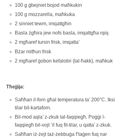
100 g ġbejniet bojod maħkukin
100 g mozzarella, maħkuka
2 sinniet tewm, imqattgħin
Basla żgħira jew nofs basla, imqattgħa rqiq
2 mgħaref tursin frisk, imqatta’
Bżar mitħun frisk
2 mgħaref ġobon kefalotiri (tal-ħakk), maħkuk
Tħejjija:
Saħħan il-forn għal temperatura ta’ 200°C. Iksi
tilar bil-kartaforn.
Bil-mod aqla’ z-zkuk tal-faqqiegħ. Poġġi l-
faqqiegħ bil-vojt ’il fuq fit-tilar, u qatta’ z-zkuk.
Saħħan iż-żejt taż-żebbuġa f’taġen fuq nar