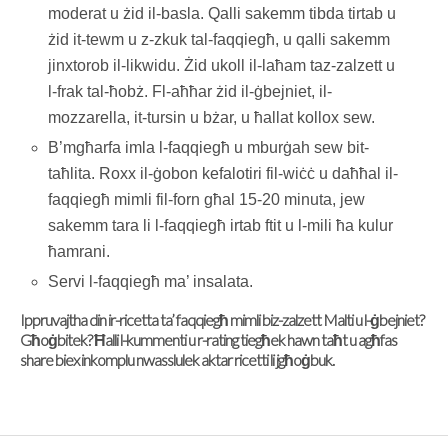
moderat u żid il-basla. Qalli sakemm tibda tirtab u
żid it-tewm u z-zkuk tal-faqqiegħ, u qalli sakemm
jinxtorob il-likwidu. Żid ukoll il-laħam taz-zalzett u
l-frak tal-ħobż. Fl-aħħar żid il-ġbejniet, il-
mozzarella, it-tursin u bżar, u ħallat kollox sew.
B’mgħarfa imla l-faqqiegħ u mburġah sew bit-
taħlita. Roxx il-ġobon kefalotiri fil-wiċċ u daħħal il-
faqqiegħ mimli fil-forn għal 15-20 minuta, jew
sakemm tara li l-faqqiegħ irtab ftit u l-mili ħa kulur
ħamrani.
Servi l-faqqiegħ ma’ insalata.
Ippruvajtha din ir-ricetta ta’ faqqiegħ mimli biz-zalzett Malti u l-ġbejniet?
Għoġbitek? Ħalli l-kummenti u r-rating tiegħek hawn taħt u agħfas
share biex inkomplu nwasslulek aktar ricetti li jgħoġbuk.