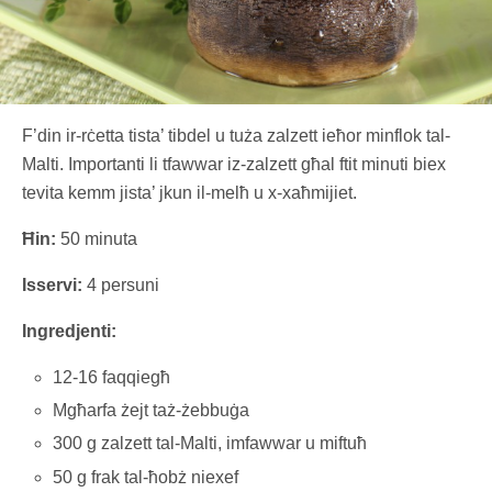
F’din ir-rċetta tista’ tibdel u tuża zalzett ieħor minflok tal-
Malti. Importanti li tfawwar iz-zalzett għal ftit minuti biex
tevita kemm jista’ jkun il-melħ u x-xaħmijiet.
Ħin:
50 minuta
Isservi:
4 persuni
Ingredjenti:
12-16 faqqiegħ
Mgħarfa żejt taż-żebbuġa
300 g zalzett tal-Malti, imfawwar u miftuħ
50 g frak tal-ħobż niexef