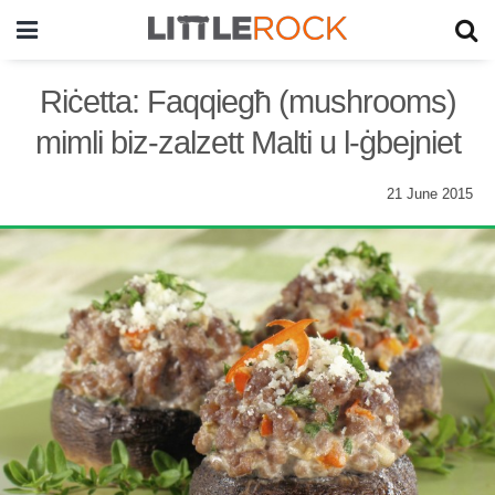
Riċetta: Faqqiegħ (mushrooms)
mimli biz-zalzett Malti u l-ġbejniet
21 June 2015