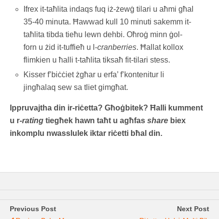
Ifrex it-taħlita indaqs fuq iż-żewġ tilari u aħmi għal
35-40 minuta. Ħawwad kull 10 minuti sakemm it-
taħlita tibda tieħu lewn dehbi. Oħroġ minn ġol-
forn u żid it-tuffieħ u l-
cranberries
. Ħallat kollox
flimkien u ħalli t-taħlita tiksaħ fit-tilari stess.
Kisser f’biċċiet żgħar u erfa’ f’kontenitur li
jingħalaq sew sa tliet gimgħat.
Ippruvajtha din ir-riċetta? Għoġbitek? Ħalli kumment
u r-
rating
tiegħek hawn taħt u agħfas
share
biex
inkomplu nwasslulek iktar riċetti bħal din.
Previous Post
Next Post