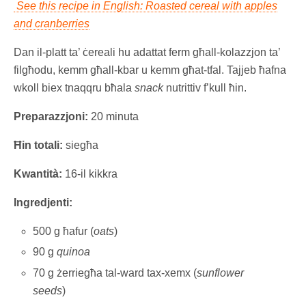
See this recipe in English: Roasted cereal with apples
and cranberries
Dan il-platt ta’ ċereali hu adattat ferm għall-kolazzjon ta’
filgħodu, kemm għall-kbar u kemm għat-tfal. Tajjeb ħafna
wkoll biex tnaqqru bħala
snack
nutrittiv f’kull ħin.
Preparazzjoni:
20 minuta
Ħin totali:
siegħa
Kwantità:
16-il kikkra
Ingredjenti:
500 g ħafur (
oats
)
90 g
quinoa
70 g żerriegħa tal-ward tax-xemx (
sunflower
seeds
)