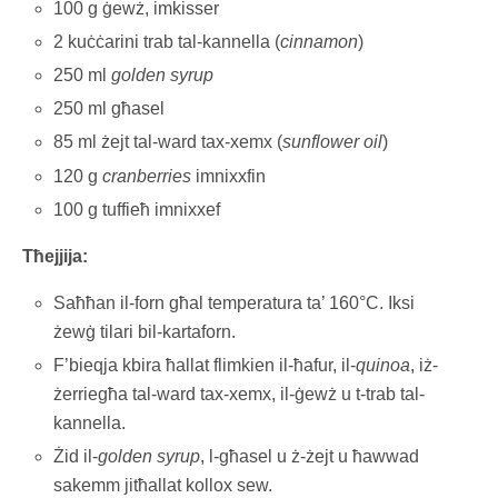
100 g ġewż, imkisser
2 kuċċarini trab tal-kannella (
cinnamon
)
250 ml
golden syrup
250 ml għasel
85 ml żejt tal-ward tax-xemx (
sunflower oil
)
120 g
cranberries
imnixxfin
100 g tuffieħ imnixxef
Tħejjija:
Saħħan il-forn għal temperatura ta’ 160°C. Iksi
żewġ tilari bil-kartaforn.
F’bieqja kbira ħallat flimkien il-ħafur, il-
quinoa
, iż-
żerriegħa tal-ward tax-xemx, il-ġewż u t-trab tal-
kannella.
Żid il-
golden syrup
, l-għasel u ż-żejt u ħawwad
sakemm jitħallat kollox sew.