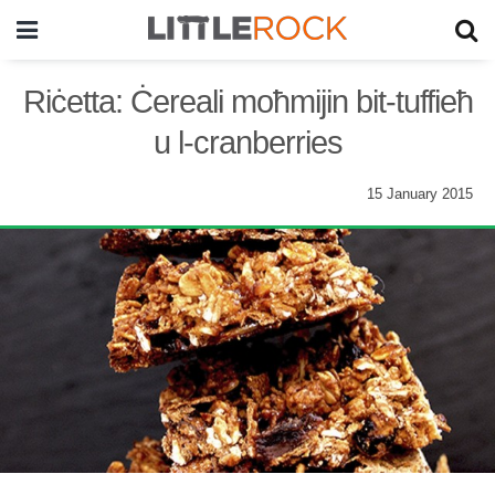
Riċetta: Ċereali moħmijin bit-tuffieħ
u l-cranberries
15 January 2015