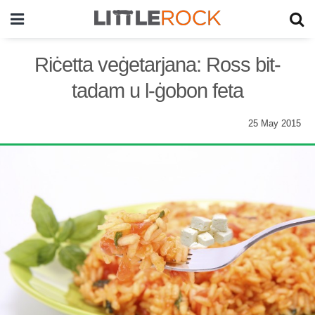
Riċetta veġetarjana: Ross bit-
tadam u l-ġobon feta
25 May 2015