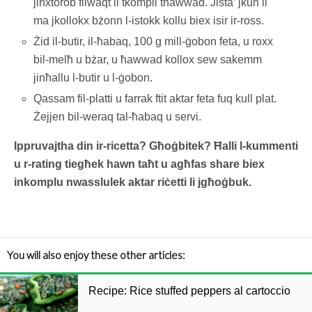
jinxtorob filwaqt li tkompli tħawwad. Jista’ jkun li
ma jkollokx bżonn l-istokk kollu biex isir ir-ross.
Żid il-butir, il-ħabaq, 100 g mill-ġobon feta, u roxx
bil-melħ u bżar, u ħawwad kollox sew sakemm
jinħallu l-butir u l-ġobon.
Qassam fil-platti u farrak ftit aktar feta fuq kull plat.
Żejjen bil-weraq tal-ħabaq u servi.
Ippruvajtha din ir-ricetta? Għoġbitek? Ħalli l-kummenti
u r-rating tiegħek hawn taħt u agħfas share biex
inkomplu nwasslulek aktar riċetti li jgħoġbuk.
You will also enjoy these other articles:
Recipe: Rice stuffed peppers al cartoccio