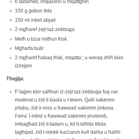
6 tadamiet, imqaxxrin u mqattgħin
150 g ġobon feta
150 ml inbid abjad
2 mgħaref żejt taż-żebbuġa
Melħ u bżar mitħun frisk
Mgħarfa butir
2 mgħaref ħabaq frisk, imqatta’; u weraq sħiħ biex
iżżejjen
Tħejjija:
F’taġen kbir saħħan iż-żejt taż-żebbuġa fuq nar
moderat u żid il-basla u t-tewm. Qalli sakemm
jirtabu, żid ir-ross u ħawwad sakemm jinkesa.
Ferra’ l-inbid u ħawwad sakemm jinxtorob,
imbagħad żid it-tadam u, kif it-taħlita tibda
tagħqad, żid l-istokk kuċċarun kull darba u ħallih