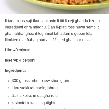
It-tadam tas-sajf ikun tant bnin li ftit li xejt għandu bżonn
ingredjenti oħra miegħu. Dan il-platt ross huwa sempliċi
għall-aħħar għax it-togħmiet tat-tadam u ġobon feta
flimkien mal-ħabaq huma biżżejjed għal mar-ross.
Ħin:
40 minuta
Isservi:
4 persuni
Ingredjenti:
300 g ross arborio jew short grain
Litru stokk tal-ħaxix, jaħraq
Basla kbira, imqattgħa rqiq
4 sinniet tewm, imqattgħin