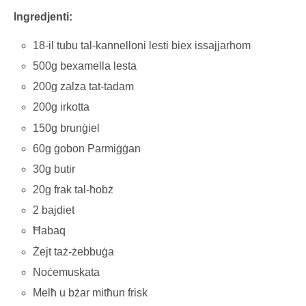
Ingredjenti:
18-il tubu tal-kannelloni lesti biex issajjarhom
500g bexamella lesta
200g zalza tat-tadam
200g irkotta
150g brunġiel
60g ġobon Parmiġġan
30g butir
20g frak tal-ħobż
2 bajdiet
Ħabaq
Żejt taż-żebbuġa
Noċemuskata
Melħ u bżar mitħun frisk