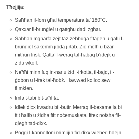
Tħejjija:
Saħħan il-forn għal temperatura ta’ 180°C.
Qaxxar il-brunġiel u qattgħu dadi żgħar.
Saħħan mgħarfa żejt taż-żebbuġa f’taġen u qalli l-
brunġiel sakemm jibda jirtab. Żid melħ u bżar
mitħun frisk. Qatta’ l-weraq tal-ħabaq b’idejk u
żidu wkoll.
Neħħi minn fuq in-nar u żid l-irkotta, il-bajd, il-
ġobon u l-frak tal-ħobż. Ħawwad kollox sew
flimkien.
Imla t-tubi bit-taħlita.
Idlek dixx kwadru bil-butir. Merraq il-bexamella bi
ftit ħalib u żidha ftit noċemuskata. Ifrex nofsha fil-
qiegħ tad-dixx.
Poġġi l-kannelloni mimlijin fid-dixx wieħed ħdejn