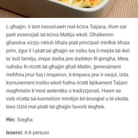
L-għaġin, li tant nassoċawh mal-kċina Taljana, illum sar
parti essenzjali tal-kċina Maltija wkoll. Għalkemm
għandna vizzju nikluh bħala platt prinċipali minflok bħala
prim, żgur li l-platt tal-għaġin se ssibu fuq il-mejda tal-ikel
ta’ kull familja, imqar darba jew darbtejn fil-ġimgħa. Meta
naħsbu fir-riċetti tal-għaġin għall-Maltin, ġeneralment
moħħna jmur fuq l-imqarrun, it-timpana jew ir-ravjul, iżda
komunement insibu wkoll ħafna riċetti tipikament Taljani
magħmulin b’mod awtentiku u tradizzjonali. Hawn se
ssib riċetta tal-kannelloni mimlijin bil-brunġiel u bl-irkotta
biex iżżid mal-platti tal-għaġin favoriti tiegħek.
Ħin:
Siegħa
Isservi:
4-6 persuni