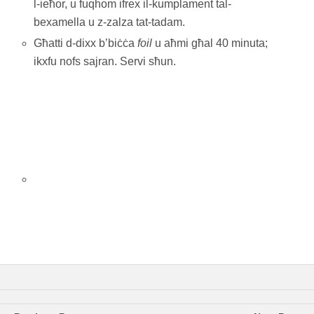
l-ieħor, u fuqhom ifrex il-kumplament tal-
bexamella u z-zalza tat-tadam.
Għatti d-dixx b’biċċa
foil
u aħmi għal 40 minuta;
ikxfu nofs sajran. Servi sħun.