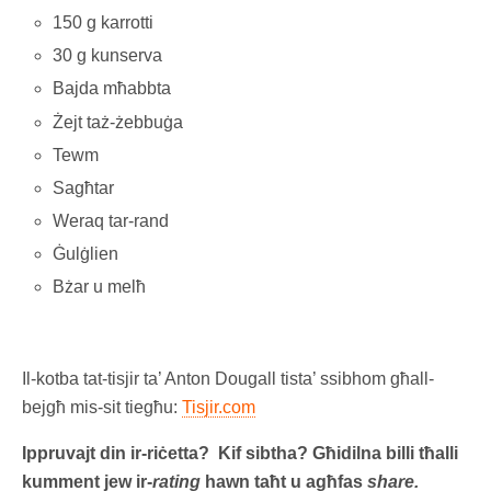
150 g karrotti
30 g kunserva
Bajda mħabbta
Żejt taż-żebbuġa
Tewm
Sagħtar
Weraq tar-rand
Ġulġlien
Bżar u melħ
Il-kotba tat-tisjir ta’ Anton Dougall tista’ ssibhom għall-
bejgħ mis-sit tiegħu:
Tisjir.com
Ippruvajt din ir-riċetta? Kif sibtha? Għidilna billi tħalli
kumment jew ir-
rating
hawn taħt u agħfas
share.