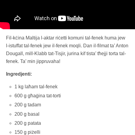
Fil-kċina Maltija l-aktar riċetti komuni tal-fenek huma jew
l-istuffat tal-fenek jew il-fenek moqli. Dan il-filmat ta’ Anton
Dougall, mill-Klabb tat-Tisjir, jurina kif tista’ tħejji torta tal-
fenek. Ta’ min jippruvaha!
Ingredjenti:
1 kg laħam tal-fenek
600 g għaġina tat-torti
200 g tadam
200 g basal
200 g patata
150 g piżelli