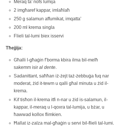
Meraq ta’ nofs lumija
2 imgħaref kappar, imlaħlaħ
250 g salamun affumikat, imqatta’
200 ml krema singla
Flieli tal-lumi biex isservi
Tħejjija:
Għalli l-għaġin f’borma kbira ilma bil-melħ
sakemm isir
al dente
.
Sadanittant, saħħan iż-żejt taż-żebbuġa fuq nar
moderat, żid it-tewm u qalli għal minuta u żid il-
krema.
Kif tisħon il-krema itfi n-nar u żid is-salamun, il-
kappar, il-meraq u l-qoxra tal-lumija, u bżar, u
ħawwad kollox flimkien.
Ħallat iz-zalza mal-għaġin u servi bil-flieli tal-lumi.