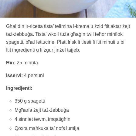
Għal din ir-riċetta tista’ telimina l-krema u żżid ftit aktar żejt
taż-żebbuġa. Tista’ wkoll tuża għaġin twil ieħor minflok
spagetti, bħal fettucine. Platt frisk li tlesti fi ftit minuti u bi
ftit ingredjenti u li żgur jinżel tajjeb.
Ħin:
25 minuta
Isservi:
4 persuni
Ingredjenti:
350 g spagetti
Mgħarfa żejt taż-żebbuġa
4 sinniet tewm, imqattgħin
Qoxra maħkuka ta’ nofs lumija