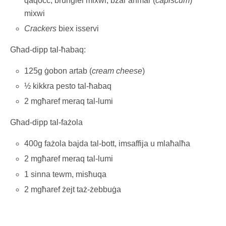
qaqoċċ; brunġiel mixwi, bżar aħmar (
capiscum
)
mixwi
Crackers
biex isservi
Għad-dipp tal-ħabaq:
125g ġobon artab (
cream cheese
)
½ kikkra pesto tal-ħabaq
2 mgħaref meraq tal-lumi
Għad-dipp tal-fażola
400g fażola bajda tal-bott, imsaffija u mlaħalħa
2 mgħaref meraq tal-lumi
1 sinna tewm, misħuqa
2 mgħaref żejt taż-żebbuġa