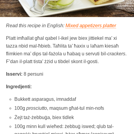
Read this recipe in English:
Mixed appetizers platter
Platt imħallat għal qabel l-ikel jew biex jittiekel ma’ xi
tazza nbid mal-ħbieb. Taħlita ta’ ħaxix u laħam kiesaħ
flimkien ma’ dips tal-fażola u ħabaq u servuti bil-
crackers
.
F’dan il-platt tista’ żżid u tibdel skont il-gosti.
Isservi:
8 persuni
Ingredjenti:
Bukkett asparagus, imnaddaf
100g
prosciutto
, maqsum għat-tul min-nofs
Żejt taż-żebbuġa, biex tidlek
100g minn kull wieħed: żebbuġ iswed; qlub tal-