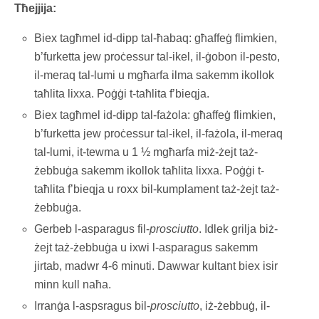
Tħejjija:
Biex tagħmel id-dipp tal-ħabaq: għaffeġ flimkien,
b’furketta jew proċessur tal-ikel, il-ġobon il-pesto,
il-meraq tal-lumi u mgħarfa ilma sakemm ikollok
taħlita lixxa. Poġġi t-taħlita f’bieqja.
Biex tagħmel id-dipp tal-fażola: għaffeġ flimkien,
b’furketta jew proċessur tal-ikel, il-fażola, il-meraq
tal-lumi, it-tewma u 1 ½ mgħarfa miż-żejt taż-
żebbuġa sakemm ikollok taħlita lixxa. Poġġi t-
taħlita f’bieqja u roxx bil-kumplament taż-żejt taż-
żebbuġa.
Gerbeb l-asparagus fil-
prosciutto
. Idlek grilja biż-
żejt taż-żebbuġa u ixwi l-asparagus sakemm
jirtab, madwr 4-6 minuti. Dawwar kultant biex isir
minn kull naħa.
Irranġa l-aspsragus bil-
prosciutto
, iż-żebbuġ, il-