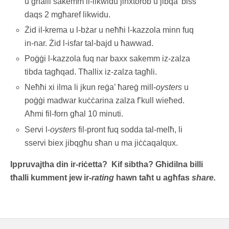
u għalli sakemm il-likwidu jinxtorob u jibqa’ biss
daqs 2 mgħaref likwidu.
Żid il-krema u l-bżar u neħħi l-kazzola minn fuq
in-nar. Żid l-isfar tal-bajd u ħawwad.
Poġġi l-kazzola fuq nar baxx sakemm iz-zalza
tibda tagħqad. Tħallix iz-zalza tagħli.
Neħħi xi ilma li jkun reġa’ ħareġ mill-
oysters
u
poġġi madwar kuċċarina zalza f’kull wieħed.
Aħmi fil-forn għal 10 minuti.
Servi l-
oysters
fil-pront fuq sodda tal-melħ, li
sservi biex jibqgħu sħan u ma jiċċaqalqux.
Ippruvajtha din ir-riċetta? Kif sibtha? Għidilna billi
tħalli kumment jew ir-
rating
hawn taħt u agħfas
share.