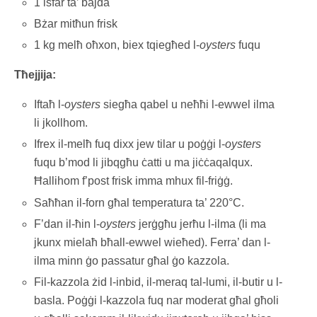
1 isfar ta’ bajda
Bżar mitħun frisk
1 kg melħ oħxon, biex tqiegħed l-
oysters
fuqu
Tħejjija:
Iftaħ l-
oysters
siegħa qabel u neħħi l-ewwel ilma
li jkollhom.
Ifrex il-melħ fuq dixx jew tilar u poġġi l-
oysters
fuqu b’mod li jibqgħu ċatti u ma jiċċaqalqux.
Ħallihom f’post frisk imma mhux fil-friġġ.
Saħħan il-forn għal temperatura ta’ 220°C.
F’dan il-ħin l-
oysters
jerġgħu jerħu l-ilma (li ma
jkunx mielaħ bħall-ewwel wieħed). Ferra’ dan l-
ilma minn ġo passatur għal ġo kazzola.
Fil-kazzola żid l-inbid, il-meraq tal-lumi, il-butir u l-
basla. Poġġi l-kazzola fuq nar moderat għal għoli