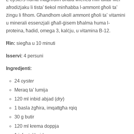
afrodiżjaku li tista’ tiekol minħabba l-ammont għoli ta’
żingu li fihom. Għandhom ukoll ammont għoli ta’ vitamini
u minerali essenzjali għall-ġisem bħalma huma l-
proteina, ħadid, omega 3, kalċju, u vitamina B-12.
Ħin:
siegħa u 10 minuti
Isservi:
4 persuni
Ingredjenti:
24
oyster
Meraq ta’ lumija
120 ml inbid abjad (
dry
)
1 basla żgħira, imqattgħa rqiq
30 g butir
120 ml krema doppja