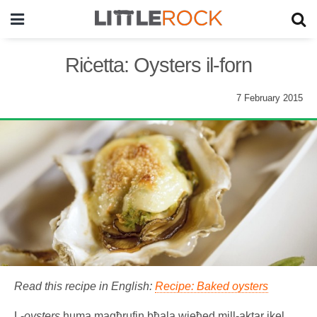
Riċetta: Oysters il-forn
7 February 2015
Read this recipe in English:
Recipe: Baked oysters
L-
oysters
huma magħrufin bħala wieħed mill-aktar ikel