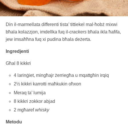
Din il-marmellata differenti tista’ tittiekel mal-ħobż mixwi
bħala kolazzjon, imdellka fuq il-
crackers
bħala ikla ħafifa,
jew imsaħħna fuq xi pudina bħala deżerta.
Ingredjenti
Għal 8 kikkri
4 larinġiet, mingħajr żerriegħa u mqattgħin irqiq
2½ kikkri karrotti maħkukin oħxon
Meraq ta’ lumija
8 kikkri zokkor abjad
2 mgħaref
whisky
Metodu