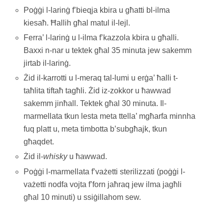
Poġġi l-larinġ f’bieqja kbira u għatti bl-ilma
kiesaħ. Ħallih għal matul il-lejl.
Ferra’ l-larinġ u l-ilma f’kazzola kbira u għalli.
Baxxi n-nar u tektek għal 35 minuta jew sakemm
jirtab il-larinġ.
Żid il-karrotti u l-meraq tal-lumi u erġa’ ħalli t-
taħlita tiftaħ tagħli. Żid iz-zokkor u ħawwad
sakemm jinħall. Tektek għal 30 minuta. Il-
marmellata tkun lesta meta ttella’ mgħarfa minnha
fuq platt u, meta timbotta b’subgħajk, tkun
għaqdet.
Żid il-
whisky
u ħawwad.
Poġġi l-marmellata f’vażetti sterilizzati (poġġi l-
vażetti nodfa vojta f’forn jaħraq jew ilma jagħli
għal 10 minuti) u ssiġillahom sew.