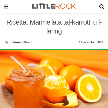
Riċetta: Marmellata tal-karrotti u l-
larinġ
By:
Fatima Eltham
4 December 2014