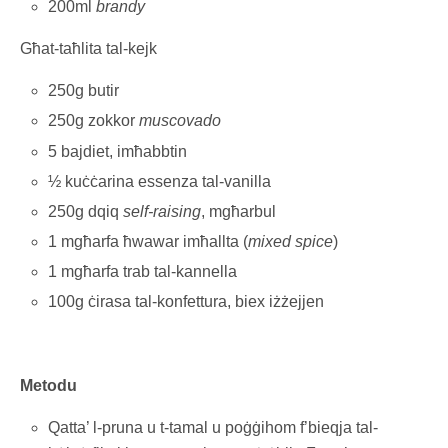
200ml
brandy
Għat-taħlita tal-kejk
250g butir
250g zokkor
muscovado
5 bajdiet, imħabbtin
½ kuċċarina essenza tal-vanilla
250g dqiq
self-raising
, mgħarbul
1 mgħarfa ħwawar imħallta (
mixed spice
)
1 mgħarfa trab tal-kannella
100g ċirasa tal-konfettura, biex iżżejjen
Metodu
Qatta’ l-pruna u t-tamal u poġġihom f’bieqja tal-