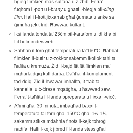
ħġieġ flimkien mas-sultana u ż-żbib. Ferra’
fuqhom il-port u l-
brany
u għatti l-bieqja bil-
cling
film
. Ħalli l-frott jixxarrab għal ġurnata u anke sa
ġimgħa jekk trid. Ħawwad kultant.
Iksi landa tonda ta’ 23ċm bil-kartaforn u idlikha bi
ftit butir imdewweb.
Saħħan il-forn għal temperatura ta’160°C. Ħabbat
flimkien il-butir u z-zokkor sakemm ikollok taħlita
ħafifa u kremuża. Żid il-bajd ftit ftit flimkien ma’
mgħarfa dqiq kull darba. Daħħal il-kumplament
tad-dqiq. Żid il-ħwawar imħallta, it-trab tal-
kannella, u ċ-ċirasa mqattgħa, u ħawwad sew.
Ferra’ t-taħlita fil-landa ppreparata u llixxa l-wiċċ.
Aħmi għal 30 minuta, imbagħad baxxi t-
temperatura tal-forn għal 150°C għal 1½-1¾,
sakemm stikka mdaħħla f’nofs il-kejk toħroġ
nadifa. Ħalli l-kejk jibred fil-landa stess għal