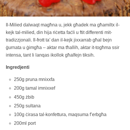
Il-Milied dalwaqt magħna u, jekk għadek ma għamiltx il-
kejk tal-milied, din hija riċetta faċli u ftit differenti mit-
tradizzjonali. Il-frott ta’ dan il-kejk jixxarrab għal bejn
ġurnata u ġimgħa – aktar ma tħallih, aktar it-togħma ssir
intensa, tant li lanqas ikollok għalfejn tiksih.
Ingredjenti
250g pruna mnixxfa
200g tamal imnixxef
450g żbib
250g sultana
100g ċirasa tal-konfettura, maqsuma f’erbgħa
200ml port