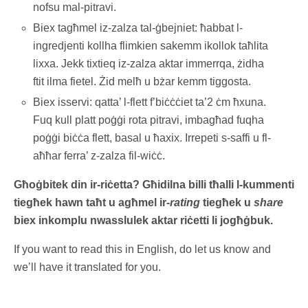
nofsu mal-pitravi.
Biex tagħmel iz-zalza tal-ġbejniet: ħabbat l-
ingredjenti kollha flimkien sakemm ikollok taħlita
lixxa. Jekk tixtieq iz-zalza aktar immerrqa, żidha
ftit ilma fietel. Żid melħ u bżar kemm tiggosta.
Biex isservi: qatta’ l-flett f’biċċċiet ta’2 ċm ħxuna.
Fuq kull platt poġġi rota pitravi, imbagħad fuqha
poġġi biċċa flett, basal u ħaxix. Irrepeti s-saffi u fl-
aħħar ferra’ z-zalza fil-wiċċ.
Għoġbitek din ir-riċetta? Għidilna billi tħalli l-kummenti
tiegħek hawn taħt u agħmel ir-
rating
tiegħek u
share
biex inkomplu nwasslulek aktar riċetti li jogħġbuk.
If you want to read this in English, do let us know and
we’ll have it translated for you.