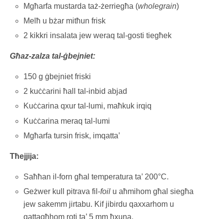
Mgħarfa mustarda taż-żerriegħa (
wholegrain
)
Melħ u bżar mitħun frisk
2 kikkri insalata jew weraq tal-gosti tiegħek
Għaz-zalza tal-ġbejniet:
150 g ġbejniet friski
2 kuċċarini ħall tal-inbid abjad
Kuċċarina qxur tal-lumi, maħkuk irqiq
Kuċċarina meraq tal-lumi
Mgħarfa tursin frisk, imqatta’
Tħejjija:
Saħħan il-forn għal temperatura ta’ 200°C.
Geżwer kull pitrava fil-
foil
u aħmihom għal siegħa
jew sakemm jirtabu. Kif jibirdu qaxxarhom u
qattagħhom roti ta’ 5 mm ħxuna.