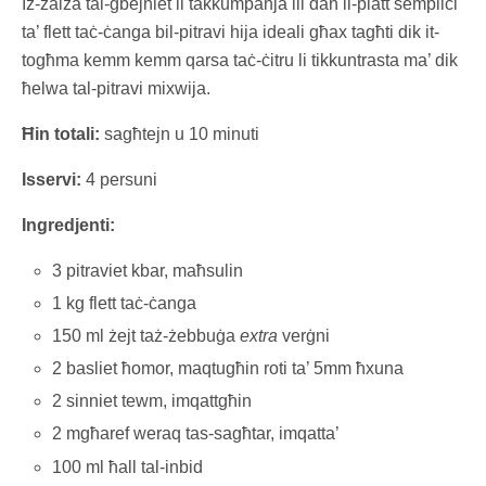
Iz-zalza tal-ġbejniet li takkumpanja lil dan il-platt sempliċi
ta’ flett taċ-ċanga bil-pitravi hija ideali għax tagħti dik it-
togħma kemm kemm qarsa taċ-ċitru li tikkuntrasta ma’ dik
ħelwa tal-pitravi mixwija.
Ħin totali:
sagħtejn u 10 minuti
Isservi:
4 persuni
Ingredjenti:
3 pitraviet kbar, maħsulin
1 kg flett taċ-ċanga
150 ml żejt taż-żebbuġa
extra
verġni
2 basliet ħomor, maqtugħin roti ta’ 5mm ħxuna
2 sinniet tewm, imqattgħin
2 mgħaref weraq tas-sagħtar, imqatta’
100 ml ħall tal-inbid