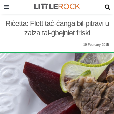
Riċetta: Flett taċ-ċanga bil-pitravi u
zalza tal-ġbejniet friski
19 February 2015