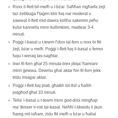
Roxx il-flett bil-melħ u l-bżar. Saħħan mgħarfa żejt
taż-żebbuġa f’taġen kbir fuq nar moderat u
xawwat il-flett mid-dawra kollha sakemm jieħu
kulur kannella minn kullimkien, madwar 3-4
minuti.
Poġġi l-basal u t-tewm f’dixx tal-forn u roxx bi ftit
żejt, bżar u melħ. Poġġi l-flett fuq il-basal u ferrex
fuqu l-weraq tas-sagħtar.
Ixwi fil-forn għal 25 minuta biex jibqa’ ħamrani
minn ġewwa. Dewmu għal aktar ħin fil-forn jekk
tridu msajjar aktar.
Poġġi l-flett fuq platt, għattih bil-
foil
u ħallih
joqgħod għal 10 minuti.
Tella’ l-basal u t-tewm minn ġod-dixx mingħajr
ma’ tkisser ir-roti tal-basal. Neħħi l-likwidu li jkun
ħareġ mil-laħam, żidu ftit melħ u bżar u ħallat