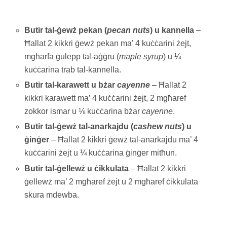
Butir tal-ġewż pekan (
pecan nuts
) u kannella
–
Ħallat 2 kikkri ġewż pekan ma’ 4 kuċċarini żejt,
mgħarfa ġulepp tal-aġġru (
maple syrup
) u ¼
kuċċarina trab tal-kannella.
Butir tal-karawett u bżar
cayenne
– Ħallat 2
kikkri karawett ma’ 4 kuċċarini żejt, 2 mgħaref
zokkor ismar u ⅛ kuċċarina bżar
cayenne
.
Butir tal-ġewż tal-anarkajdu (
cashew nuts
) u
ġinġer
– Ħallat 2 kikkri ġewż tal-anarkajdu ma’ 4
kuċċarini żejt u ¼ kuċċarina ġinġer mitħun.
Butir tal-ġellewż u ċikkulata
– Ħallat 2 kikkri
ġellewż ma’ 2 mgħaref żejt u 2 mgħaref ċikkulata
skura mdewba.