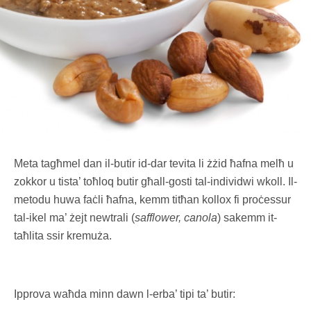
Meta tagħmel dan il-butir id-dar tevita li żżid ħafna melħ u
zokkor u tista’ toħloq butir għall-gosti tal-individwi wkoll. Il-
metodu huwa faċli ħafna, kemm titħan kollox fi proċessur
tal-ikel ma’ żejt newtrali (
safflower, canola
) sakemm it-
taħlita ssir kremuża.
Ipprova waħda minn dawn l-erba’ tipi ta’ butir: