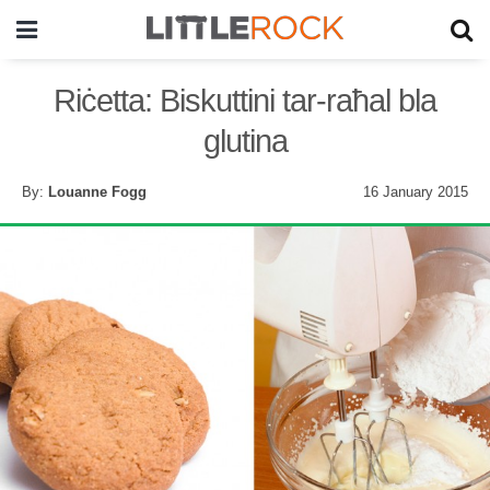
Riċetta: Biskuttini tar-raħal bla
glutina
By:
Louanne Fogg
16 January 2015