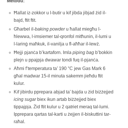
Metodu:
Ħallat iz-zokkor u l-butir u kif jibda jibjad żid il-
bajd, ftit ftit.
Għarbel il-
baking powder
u ħallat miegħu l-
ħlewwa, l-imsiemer tal-qronfol mitħunin, il-lumi u
l-larinġ maħkuk, il-vanilja u fl-aħħar il-lewż.
Ħejji pjanċa b’kartaforn. Imla
piping bag
b’bokkin
plejn u ppajpja dwawar tondi fuq il-pjanċa.
Aħmi f’temperatura ta’ 190 °C jew Gas Mark 6
għal madwar 15-il minuta sakemm jieħdu ftit
kulur.
Kif jibirdu pprepara abjad ta’ bajda u żid biżżejjed
icing sugar
biex ikun artab biżżejjed biex
tippajpja. Żid ftit kulur u 2 qatriet meraq tal-lumi.
Ipprepara qartas tal-karti u żejjen il-biskuttini tar-
raħal.