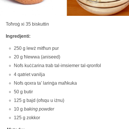
Toħroġ xi 35 biskuttin
Ingredjenti:
250 g lewż mitħun pur
20 g ħlewwa (aniseed)
Nofs kuċċarina trab tal-imsiemer tal-qronfol
4 qatriet vanilja
Nofs qoxra ta’ larinġa maħkuka
50 g butir
125 g bajd (ofsqu u iżnu)
10 g
baking powder
125 g zokkor