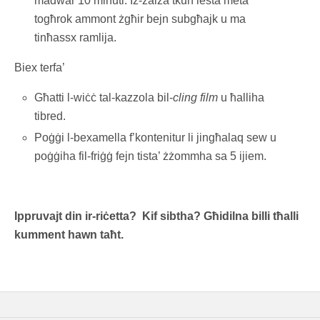
madwar 10 minuti. Iz-zalza tkun lesta meta
togħrok ammont żgħir bejn subgħajk u ma
tinħassx ramlija.
Biex terfa’
Għatti l-wiċċ tal-kazzola bil-
cling film
u ħalliha
tibred.
Poġġi l-bexamella f’kontenitur li jingħalaq sew u
poġġiha fil-friġġ fejn tista’ żżommha sa 5 ijiem.
Ippruvajt din ir-riċetta? Kif sibtha? Għidilna billi tħalli
kumment hawn taħt.