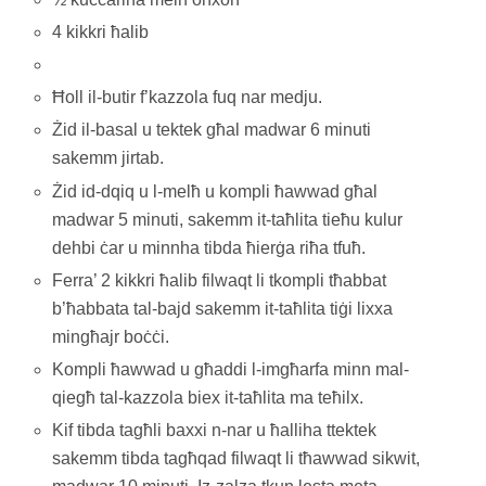
4 kikkri ħalib
Ħoll il-butir f’kazzola fuq nar medju.
Żid il-basal u tektek għal madwar 6 minuti
sakemm jirtab.
Żid id-dqiq u l-melħ u kompli ħawwad għal
madwar 5 minuti, sakemm it-taħlita tieħu kulur
dehbi ċar u minnha tibda ħierġa riħa tfuħ.
Ferra’ 2 kikkri ħalib filwaqt li tkompli tħabbat
b’ħabbata tal-bajd sakemm it-taħlita tiġi lixxa
mingħajr boċċi.
Kompli ħawwad u għaddi l-imgħarfa minn mal-
qiegħ tal-kazzola biex it-taħlita ma teħilx.
Kif tibda tagħli baxxi n-nar u ħalliha ttektek
sakemm tibda tagħqad filwaqt li tħawwad sikwit,