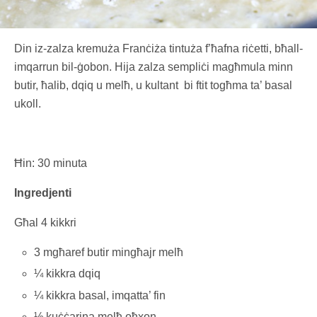
Din iz-zalza kremuża Franċiża tintuża f’ħafna riċetti, bħall-
imqarrun bil-ġobon. Hija zalza sempliċi magħmula minn
butir, ħalib, dqiq u melħ, u kultant bi ftit togħma ta’ basal
ukoll.
Ħin: 30 minuta
Ingredjenti
Għal 4 kikkri
3 mgħaref butir mingħajr melħ
¼ kikkra dqiq
¼ kikkra basal, imqatta’ fin
½ kuċċarina melħ oħxon