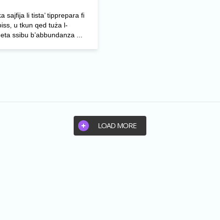
 sajfija li tista’ tipprepara fi
 biss, u tkun qed tuża l-
eta ssibu b’abbundanza ...
LOAD MORE