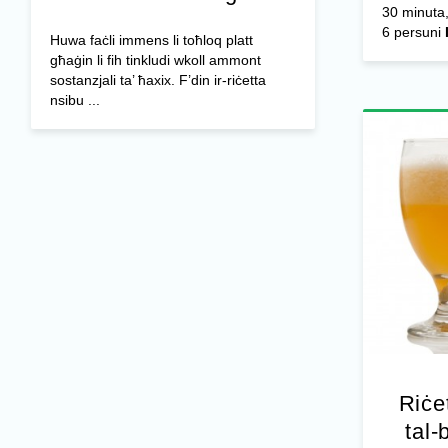
30 minuta,
6 persuni
Huwa faċli immens li toħloq platt
għaġin li fih tinkludi wkoll ammont
sostanzjali ta’ ħaxix. F’din ir-riċetta
nsibu ...
Riċe
tal-