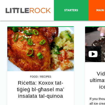
STARTERS
MAIN 
Vid
/
FOOD
RECIPES
ultim
Riċetta: Koxox tat-
ic
tiġieġ bl-għasel ma’
insalata tal-quinoa
If you tho
all ice cre