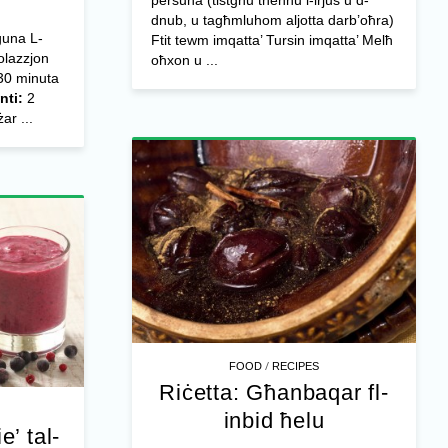
persuna (tistgħu tneħħu l-irjus u d-
dnub, u tagħmluhom aljotta darb’oħra)
guna L-
Ftit tewm imqatta’ Tursin imqatta’ Melħ
olazzjon
oħxon u ...
0 minuta
nti:
2
ar ...
/
FOOD
RECIPES
Riċetta: Għanbaqar fl-
inbid ħelu
e’ tal-