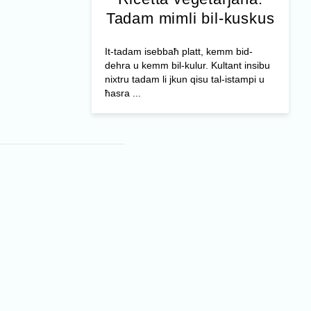
Tadam mimli bil-kuskus
It-tadam isebbaħ platt, kemm bid-
dehra u kemm bil-kulur. Kultant insibu
nixtru tadam li jkun qisu tal-istampi u
ħasra ...