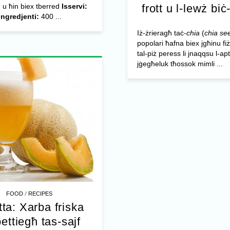
 u ħin biex tberred
Isservi:
frott u l-lewż biċ
Ingredjenti:
400 ...
Iż-żrieragħ taċ-
chia
(
chia se
popolari ħafna biex jgħinu f
tal-piż peress li jnaqqsu l-apt
jġegħeluk tħossok mimli ...
/
FOOD
RECIPES
tta: Xarba friska
bettiegħ tas-sajf