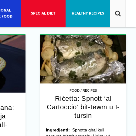
IONAL
SPECIAL DIET
HEALTHY RECIPES
E FOOD
/
FOOD
RECIPES
Riċetta: Spnott ‘al
Cartoccio’ bit-tewm u t-
jana:
tursin
ja
ll-
Ingredjenti:
Spnotta għal kull