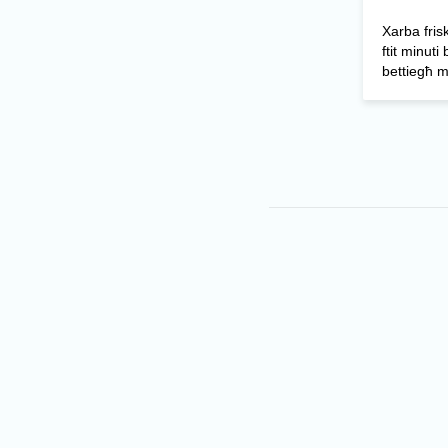
Xarba friska
ftit minuti
bettiegħ m