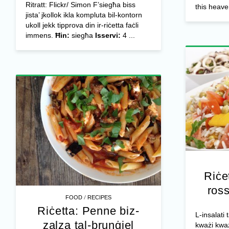
Ritratt: Flickr/ Simon F’siegħa biss
this heave
jista’ jkollok ikla kompluta bil-kontorn
ukoll jekk tipprova din ir-riċetta faċli
immens.
Ħin:
siegħa
Isservi:
4 ...
Riċet
ross
/
FOOD
RECIPES
Riċetta: Penne biz-
L-insalati
zalza tal-brunġiel
kważi kważi