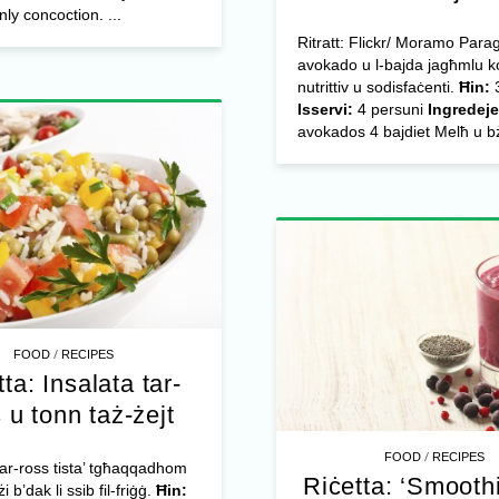
nly concoction. ...
Ritratt: Flickr/ Moramo Para
avokado u l-bajda jagħmlu k
nutrittiv u sodisfaċenti.
Ħin:
3
Isservi:
4 persuni
Ingredeje
avokados 4 bajdiet Melħ u bż
/
FOOD
RECIPES
ta: Insalata tar-
 u tonn taż-żejt
/
FOOD
RECIPES
 tar-ross tista’ tgħaqqadhom
Riċetta: ‘Smoothi
 b’dak li ssib fil-friġġ.
Ħin: