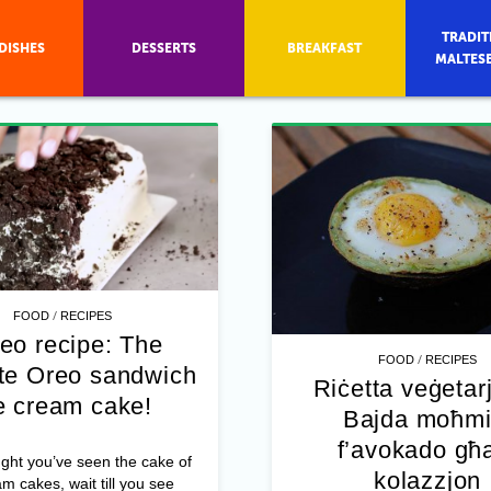
TRADIT
DISHES
DESSERTS
BREAKFAST
MALTES
/
FOOD
RECIPES
eo recipe: The
/
FOOD
RECIPES
ate Oreo sandwich
Riċetta veġetar
e cream cake!
Bajda moħmi
f’avokado għa
ught you’ve seen the cake of
kolazzjon
am cakes, wait till you see