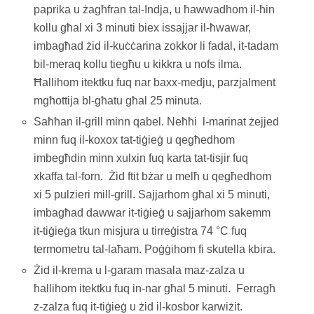
paprika u żagħfran tal-Indja, u ħawwadhom il-ħin
kollu għal xi 3 minuti biex issajjar il-ħwawar,
imbagħad żid il-kuċċarina zokkor li fadal, it-tadam
bil-meraq kollu tiegħu u kikkra u nofs ilma.
Ħallihom itektku fuq nar baxx-medju, parzjalment
mgħottija bl-għatu għal 25 minuta.
Saħħan il-grill minn qabel. Neħħi l-marinat żejjed
minn fuq il-koxox tat-tiġieġ u qegħedhom
imbegħdin minn xulxin fuq karta tat-tisjir fuq
xkaffa tal-forn. Żid ftit bżar u melħ u qegħedhom
xi 5 pulzieri mill-grill. Sajjarhom għal xi 5 minuti,
imbagħad dawwar it-tiġieġ u sajjarhom sakemm
it-tiġieġa tkun misjura u tirreġistra 74 °C fuq
termometru tal-laħam. Poġġihom fi skutella kbira.
Żid il-krema u l-garam masala maz-zalza u
ħallihom itektku fuq in-nar għal 5 minuti. Ferragħ
z-zalza fuq it-tiġieġ u żid il-kosbor karwiżit.