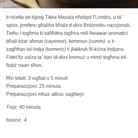
Ir-riċetta tat-tiġieġ Tikka Masala nħolqot f’Londra, u ta’
spiss, jirreferu għaliha bħala d-dixx Britanniku nazzjonali.
Tieħu t-togħma b’saħħitha tagħha mill-ħwawar aromatiċi
bħall-bżar aħmar
(cayenne
), kemmun
(cumin)
u ż-
żagħfran tal-Indja
(turmeric)
li jfakkruk fil-kċina Indjana.
Fittet fiz-zalza ta’ dan id-dixx kremuż u mimli togħma bil-
ħobż naan sħun.
Ħin totali: 3 sigħat u 5 minuti
Preparazzjoni: 25 minuta
Preparazzjoni mhux attiva: sagħtejn
Tisjir: 40 minuta
Isservi: 4