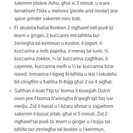
sakemm jibdew ifuħu, għal xi 3 minuti, u wara
farrakhom f’lida u mehrież (
pestle and mortar
) jew
spice grinder
sakemm isiru trab.
Fi skutella ħallat flimkien 2 mgħaref mill-purè ta’
tewm u ġinġer, 2 kuċċarini mit-taħtlita taż-
żerriegħa tal-kemmun u kosbor, il-jogurt, il-
kuċċarina u nofs paprika, il-meraq tal-lumi, ½
kuċċarina zokkor, ¼ ta’ kuċċarina żagħfran, il-
cayenne,
kuċċarina melħ u ¼ ta’ kuċċarina bżar
iswed. Immarina t-tiġieġ fit-taħlita u iksi l-iskutella
bil-
clingfilm
u ħalliha fil-friġġ għal 2 sa 4 sigħat.
Saħħan il-butir f’tip ta’ borma li tissejjaħ
Dutch
oven
jew f’borma b’wiesgħa b’qiegħ tqil fuq nar
medju. Żid il-basal u l-bżaru aħmar u sajjarhom
sakemm il-basal jirtab, għal xi 5 minuti. Żid 2
mgħaref tal-purè ta’ tewm u ġinġer u l-bqija tat-
taħlita taż-żerriegħa tal-kosbor u l-kemmun,