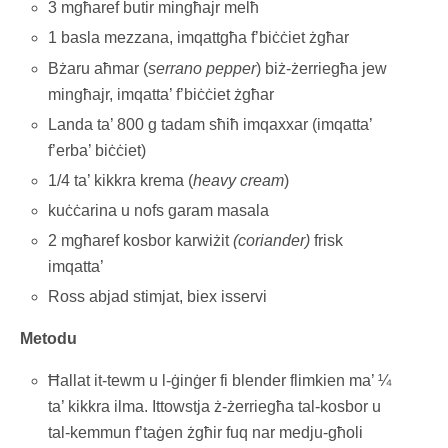
3 mgħaref butir mingħajr melħ
1 basla mezzana, imqattgħa f’biċċiet żgħar
Bżaru aħmar (
serrano pepper
) biż-żerriegħa jew
mingħajr, imqatta’ f’biċċiet żgħar
Landa ta’ 800 g tadam sħiħ imqaxxar (imqatta’
f’erba’ biċċiet)
1/4 ta’ kikkra krema (
heavy cream
)
kuċċarina u nofs garam masala
2 mgħaref kosbor karwiżit
(coriander)
frisk
imqatta’
Ross abjad stimjat, biex isservi
Metodu
Ħallat it-tewm u l-ġinġer fi blender flimkien ma’ ¼
ta’ kikkra ilma. Ittowstja ż-żerriegħa tal-kosbor u
tal-kemmun f’taġen żgħir fuq nar medju-għoli