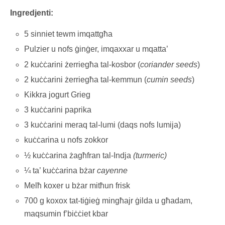
Ingredjenti:
5 sinniet tewm imqattgħa
Pulzier u nofs ġinġer, imqaxxar u mqatta’
2 kuċċarini żerriegħa tal-kosbor (
coriander seeds
)
2 kuċċarini żerriegħa tal-kemmun (
cumin seeds
)
Kikkra jogurt Grieg
3 kuċċarini paprika
3 kuċċarini meraq tal-lumi (daqs nofs lumija)
kuċċarina u nofs zokkor
½ kuċċarina żagħfran tal-Indja
(turmeric)
¼ ta’ kuċċarina bżar
cayenne
Melħ koxer u bżar mitħun frisk
700 g koxox tat-tiġieġ mingħajr ġilda u għadam,
maqsumin f’biċċiet kbar