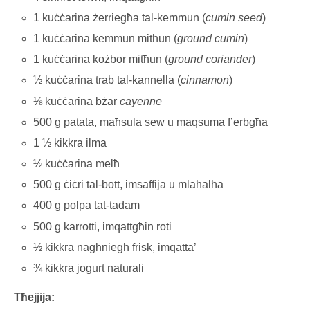
1 kuċċarina żerriegħa tal-kemmun (
cumin seed
)
1 kuċċarina kemmun mitħun (
ground cumin
)
1 kuċċarina kożbor mitħun (
ground coriander
)
½ kuċċarina trab tal-kannella (
cinnamon
)
⅛ kuċċarina bżar
cayenne
500 g patata, maħsula sew u maqsuma f’erbgħa
1 ½ kikkra ilma
½ kuċċarina melħ
500 g ċiċri tal-bott, imsaffija u mlaħalħa
400 g polpa tat-tadam
500 g karrotti, imqattgħin roti
½ kikkra nagħniegħ frisk, imqatta’
¾ kikkra jogurt naturali
Tħejjija: