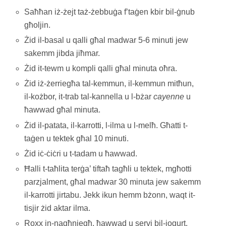
Saħħan iż-żejt taż-żebbuġa f’taġen kbir bil-ġnub
għoljin.
Żid il-basal u qalli għal madwar 5-6 minuti jew
sakemm jibda jiħmar.
Żid it-tewm u kompli qalli għal minuta oħra.
Żid iż-żerriegħa tal-kemmun, il-kemmun mitħun,
il-kożbor, it-trab tal-kannella u l-bżar
cayenne
u
ħawwad għal minuta.
Żid il-patata, il-karrotti, l-ilma u l-melħ. Għatti t-
taġen u tektek għal 10 minuti.
Żid iċ-ċiċri u t-tadam u ħawwad.
Ħalli t-taħlita terġa’ tiftaħ tagħli u tektek, mgħotti
parzjalment, għal madwar 30 minuta jew sakemm
il-karrotti jirtabu. Jekk ikun hemm bżonn, waqt it-
tisjir żid aktar ilma.
Roxx in-nagħniegħ, ħawwad u servi bil-jogurt.