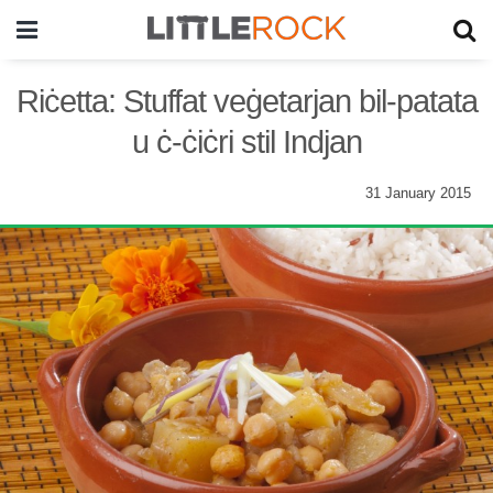
Riċetta: Stuffat veġetarjan bil-patata
u ċ-ċiċri stil Indjan
31 January 2015