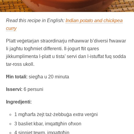
Read this recipe in English:
Indian potato and chickpea
curry
Platt veġetarjan straordinarju mħawwar b’diversi ħwawar
li jagħtu togħmiet differenti. Il-jogurt ftit qares
jikkumplimenta l-platt u tista’ servi dan l-istuffat fuq sodda
tar-ross ukoll.
Ħin totali:
siegħa u 20 minuta
Isservi:
6 persuni
Ingredjenti:
1 mgħarfa żejt taż-żebbuġa
extra
verġni
3 basliet kbar, imqattgħin oħxon
4 sinniet tewm, imqattgħin