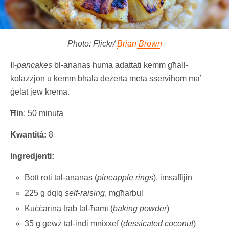
Photo: Flickr/
Brian Brown
Il-
pancakes
bl-ananas huma adattati kemm għall-
kolazzjon u kemm bħala deżerta meta sservihom ma’
ġelat jew krema.
Ħin
: 50 minuta
Kwantità:
8
Ingredjenti:
Bott roti tal-ananas (
pineapple rings
), imsaffijin
225 g dqiq
self-raising
, mgħarbul
Kuċċarina trab tal-ħami (
baking powder
)
35 g gewż tal-indi mnixxef (
dessicated coconut
)