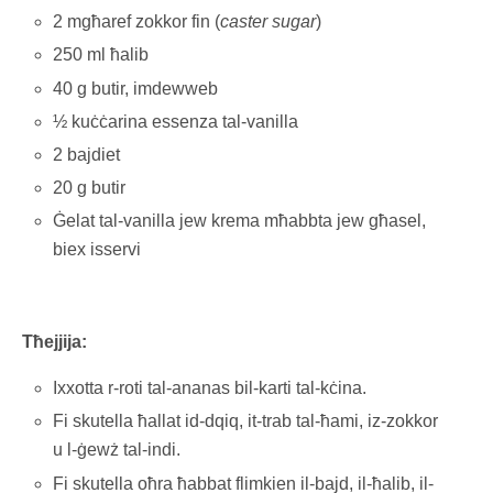
2 mgħaref zokkor fin (
caster sugar
)
250 ml ħalib
40 g butir, imdewweb
½ kuċċarina essenza tal-vanilla
2 bajdiet
20 g butir
Ġelat tal-vanilla jew krema mħabbta jew għasel,
biex isservi
Tħejjija:
Ixxotta r-roti tal-ananas bil-karti tal-kċina.
Fi skutella ħallat id-dqiq, it-trab tal-ħami, iz-zokkor
u l-ġewż tal-indi.
Fi skutella oħra ħabbat flimkien il-bajd, il-ħalib, il-