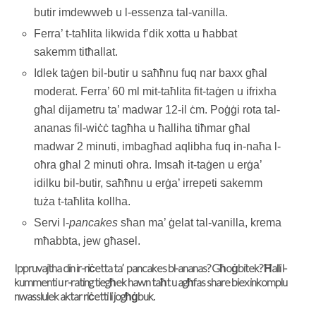
butir imdewweb u l-essenza tal-vanilla.
Ferra’ t-taħlita likwida f’dik xotta u ħabbat
sakemm titħallat.
Idlek taġen bil-butir u saħħnu fuq nar baxx għal
moderat. Ferra’ 60 ml mit-taħlita fit-taġen u ifrixha
għal dijametru ta’ madwar 12-il ċm. Poġġi rota tal-
ananas fil-wiċċ tagħha u ħalliha tiħmar għal
madwar 2 minuti, imbagħad aqlibha fuq in-naħa l-
oħra għal 2 minuti oħra. Imsaħ it-taġen u erġa’
idilku bil-butir, saħħnu u erġa’ irrepeti sakemm
tuża t-taħlita kollha.
Servi l-
pancakes
sħan ma’ ġelat tal-vanilla, krema
mħabbta, jew għasel.
Ippruvajtha din ir-riċetta ta’ pancakes bl-ananas? Għoġbitek? Ħalli l-
kummenti u r-rating tiegħek hawn taħt u agħfas share biex inkomplu
nwasslulek aktar riċetti li jogħġbuk.