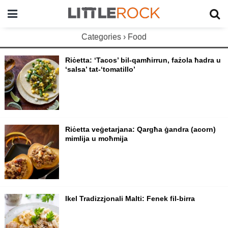
Categories ›
Food
Riċetta: ‘Tacos’ bil-qamħirrun, fażola ħadra u
‘salsa’ tat-‘tomatillo’
Riċetta veġetarjana: Qargħa ġandra (acorn)
mimlija u moħmija
Ikel Tradizzjonali Malti: Fenek fil-birra