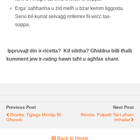
Erġa’ saħħanha u żid melħ u bżar kemm tiggosta.
Servi bil-kurrat selvaġġ imferrex fil-wiċċ tas-
soppa.
Ippruvajt din ir-riċetta? Kif sibtha? Għidilna billi tħalli
kumment jew ir-
rating
hawn taħt u agħfas
share.
Previous Post
Next Post
Riċetta: Tiġieġa Mimlija Bl-
Riċetta: Pulpetti Tal-Laħam
Għeneb
Imħallat
Back to Home