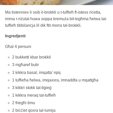
Ma tistenniex li ssib il-brokkli u t-tuffieħ fl-istess riċetta,
imma r-riżutat huwa soppa kremuża bit-togħma ħelwa tat-
tuffieħ tibbilanċja lil dik ftit morra tal-brokkli.
Ingredjenti
Għal 4 persuni
2 bukketti kbar brokkli
3 mgħaref butir
1 kikkra basal, imqatta’ rqiq
1 tuffieħa ħelwa, imqaxxra, imnaddfa u mqattgħa
3 kikkri stokk tat-tiġieġ
1 kikkra meraq tat-tuffieħ
2 friegħi timu
2 biċċiet qoxra tal-lumija