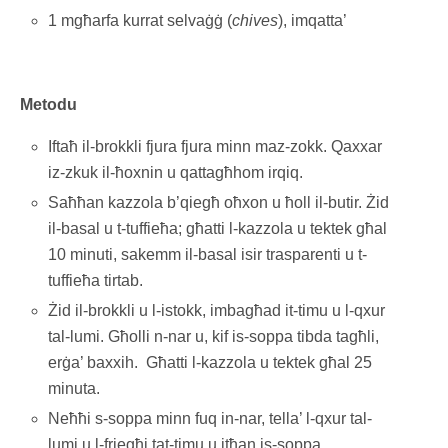
1 mgħarfa kurrat selvaġġ (
chives
), imqatta’
Metodu
Iftaħ il-brokkli fjura fjura minn maz-zokk. Qaxxar
iz-zkuk il-ħoxnin u qattagħhom irqiq.
Saħħan kazzola b’qiegħ oħxon u ħoll il-butir. Żid
il-basal u t-tuffieħa; għatti l-kazzola u tektek għal
10 minuti, sakemm il-basal isir trasparenti u t-
tuffieħa tirtab.
Żid il-brokkli u l-istokk, imbagħad it-timu u l-qxur
tal-lumi. Għolli n-nar u, kif is-soppa tibda tagħli,
erġa’ baxxih. Għatti l-kazzola u tektek għal 25
minuta.
Neħħi s-soppa minn fuq in-nar, tella’ l-qxur tal-
lumi u l-friegħi tat-timu u itħan is-soppa.