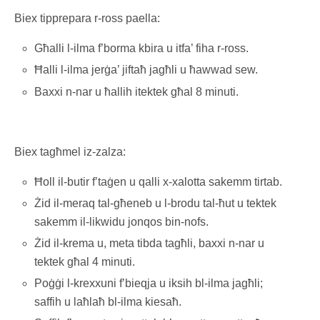
Biex tipprepara r-ross paella:
Għalli l-ilma f’borma kbira u itfa’ fiha r-ross.
Ħalli l-ilma jerġa’ jiftaħ jagħli u ħawwad sew.
Baxxi n-nar u ħallih itektek għal 8 minuti.
Biex tagħmel iz-zalza:
Ħoll il-butir f’taġen u qalli x-xalotta sakemm tirtab.
Żid il-meraq tal-għeneb u l-brodu tal-ħut u tektek
sakemm il-likwidu jonqos bin-nofs.
Żid il-krema u, meta tibda tagħli, baxxi n-nar u
tektek għal 4 minuti.
Poġġi l-krexxuni f’bieqja u iksih bl-ilma jagħli;
saffih u laħlaħ bl-ilma kiesaħ.