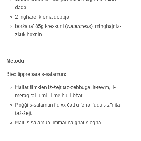
dada
2 mgħaref krema doppja
borża ta’ 85g krexxuni (
watercress
), mingħajr iz-
zkuk ħoxnin
Metodu
Biex tipprepara s-salamun:
Ħallat flimkien iż-żejt taż-żebbuġa, it-tewm, il-
meraq tal-lumi, il-melħ u l-bżar.
Poġġi s-salamun f’dixx ċatt u ferra’ fuqu t-taħlita
taż-żejt.
Ħalli s-salamun jimmarina għal-siegħa.