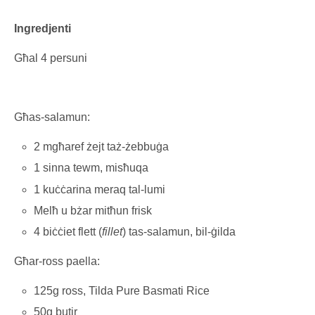
Ingredjenti
Għal 4 persuni
Għas-salamun:
2 mgħaref żejt taż-żebbuġa
1 sinna tewm, misħuqa
1 kuċċarina meraq tal-lumi
Melħ u bżar mitħun frisk
4 biċċiet flett (
fillet
) tas-salamun, bil-ġilda
Għar-ross paella:
125g ross, Tilda Pure Basmati Rice
50g butir