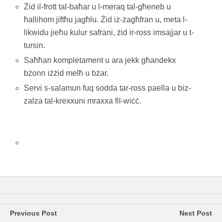
Żid il-frott tal-baħar u l-meraq tal-għeneb u
ħallihom jiftħu jagħlu. Żid iż-żagħfran u, meta l-
likwidu jieħu kulur safrani, żid ir-ross imsajjar u t-
tursin.
Saħħan kompletament u ara jekk għandekx
bżonn iżżid melħ u bżar.
Servi s-salamun fuq sodda tar-ross paella u biz-
zalza tal-krexxuni mraxxa fil-wiċċ.
Previous Post
Next Post