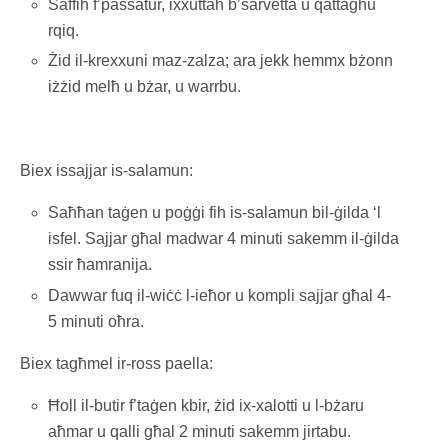
Saffih f’passatur, ixxuttah b’sarvetta u qattagħu
rqiq.
Żid il-krexxuni maz-zalza; ara jekk hemmx bżonn
iżżid melħ u bżar, u warrbu.
Biex issajjar is-salamun:
Saħħan taġen u poġġi fih is-salamun bil-ġilda ‘l
isfel. Sajjar għal madwar 4 minuti sakemm il-ġilda
ssir ħamranija.
Dawwar fuq il-wiċċ l-ieħor u kompli sajjar għal 4-
5 minuti oħra.
Biex tagħmel ir-ross paella:
Ħoll il-butir f’taġen kbir, żid ix-xalotti u l-bżaru
aħmar u qalli għal 2 minuti sakemm jirtabu.