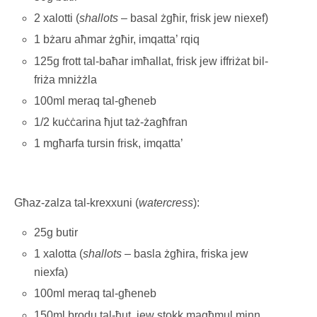
2 xalotti (
shallots
– basal żgħir, frisk jew niexef)
1 bżaru aħmar żgħir, imqatta’ rqiq
125g frott tal-baħar imħallat, frisk jew iffriżat bil-
friża mniżżla
100ml meraq tal-għeneb
1/2 kuċċarina ħjut taż-żagħfran
1 mgħarfa tursin frisk, imqatta’
Għaz-zalza tal-krexxuni (
watercress
):
25g butir
1 xalotta (
shallots
– basla żgħira, friska jew
niexfa)
100ml meraq tal-għeneb
150ml brodu tal-ħut, jew stokk magħmul minn