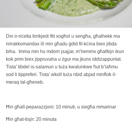
Din ir-riċetta tirrikjedi ftit xogħol u sengħa, għalhekk ma
nirrakkomandax lil min għadu ġdid fil-kċina biex jibda
biha. Imma min hu mdorri jsajjar, m’hemmx għalfejn ikun
kok prim biex jippruvaha u żgur ma jkunx iddiżappuntat.
Tista’ tibdel is-salamun u tuża kwalunkwe ħut b’laħmu
sod li tippreferi. Tista’ wkoll tuża nbid abjad minflok il-
meraq tal-għeneb.
Ħin għall-peparazzjoni: 10 minuti, u siegħa mmarinar
Ħin għat-tisjir: 20 minuta