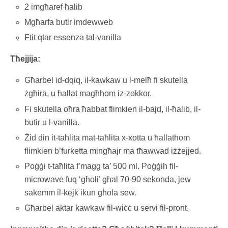
2 imgħaref ħalib
Mgħarfa butir imdewweb
Ftit qtar essenza tal-vanilla
Tħejjija:
Għarbel id-dqiq, il-kawkaw u l-melħ fi skutella
żgħira, u ħallat magħhom iz-zokkor.
Fi skutella oħra ħabbat flimkien il-bajd, il-ħalib, il-
butir u l-vanilla.
Żid din it-taħlita mat-taħlita x-xotta u ħallathom
flimkien b’furketta mingħajr ma tħawwad iżżejjed.
Poġġi t-taħlita f’magg ta’ 500 ml. Poġġih fil-
microwave fuq ‘għoli’ għal 70-90 sekonda, jew
sakemm il-kejk ikun għola sew.
Għarbel aktar kawkaw fil-wiċċ u servi fil-pront.