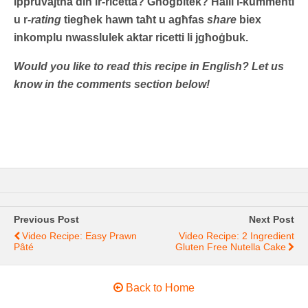
Ippruvajtha din ir-ricetta? Għoġbitek? Ħalli l-kummenti
u r-
rating
tiegħek hawn taħt u agħfas
share
biex
inkomplu nwasslulek aktar ricetti li jgħoġbuk.
Would you like to read this recipe in English? Let us
know in the comments section below!
Previous Post
Next Post
Video Recipe: Easy Prawn
Video Recipe: 2 Ingredient
Pâté
Gluten Free Nutella Cake
Back to Home