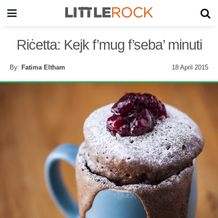
Riċetta: Kejk f’mug f’seba’ minuti
By:
Fatima Eltham
18 April 2015