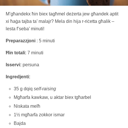
M’għandekx ħin biex tagħmel deżerta jew għandek aptit
xi ħaġa tajba ta’ malajr? Mela din hija r-riċetta għalik –
lesta f’seba’ minuti!
Preparazzjoni
: 5 minuti
Ħin totali:
7 minuti
Isservi:
persuna
Ingredjenti:
35 g dqiq
self-raising
Mgħarfa kawkaw, u aktar biex tgħarbel
Niskata melħ
1½ mgħarfa zokkor ismar
Bajda