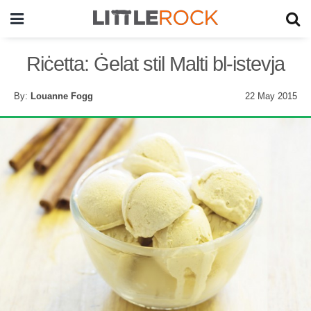
Riċetta: Ġelat stil Malti bl-istevja
By:
Louanne Fogg
22 May 2015