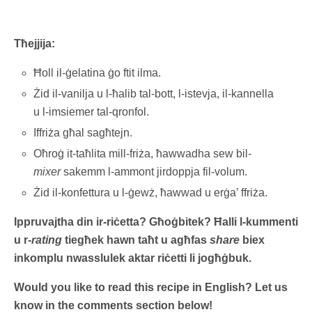
Tħejjija:
Ħoll il-ġelatina ġo ftit ilma.
Żid il-vanilja u l-ħalib tal-bott, l-istevja, il-kannella
u l-imsiemer tal-qronfol.
Iffriża għal sagħtejn.
Oħroġ it-taħlita mill-friża, ħawwadha sew bil-
mixer
sakemm l-ammont jirdoppja fil-volum.
Żid il-konfettura u l-ġewż, ħawwad u erġa’ ffriża.
Ippruvajtha din ir-riċetta? Għoġbitek? Ħalli l-kummenti
u r-
rating
tiegħek hawn taħt u agħfas
share
biex
inkomplu nwasslulek aktar riċetti li jogħġbuk.
Would you like to read this recipe in English? Let us
know in the comments section below!