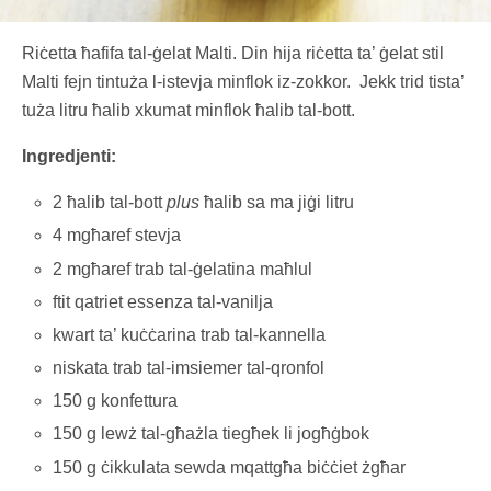
Riċetta ħafifa tal-ġelat Malti. Din hija riċetta ta’ ġelat stil
Malti fejn tintuża l-istevja minflok iz-zokkor. Jekk trid tista’
tuża litru ħalib xkumat minflok ħalib tal-bott.
Ingredjenti:
2 ħalib tal-bott
plus
ħalib sa ma jiġi litru
4 mgħaref stevja
2 mgħaref trab tal-ġelatina maħlul
ftit qatriet essenza tal-vanilja
kwart ta’ kuċċarina trab tal-kannella
niskata trab tal-imsiemer tal-qronfol
150 g konfettura
150 g lewż tal-għażla tiegħek li jogħġbok
150 g ċikkulata sewda mqattgħa biċċiet żgħar