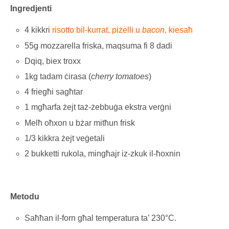
Ingredjenti
4 kikkri
risotto bil-kurrat, piżelli u
bacon,
kiesaħ
55g mozzarella friska, maqsuma fi 8 dadi
Dqiq, biex troxx
1kg tadam ċirasa (
cherry tomatoes
)
4 friegħi sagħtar
1 mgħarfa żejt taż-żebbuġa ekstra verġni
Melħ oħxon u bżar mitħun frisk
1/3 kikkra żejt veġetali
2 bukketti rukola, mingħajr iz-zkuk il-ħoxnin
Metodu
Saħħan il-forn għal temperatura ta’ 230°C.