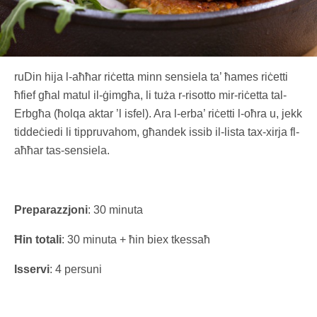
ruDin hija l-aħħar riċetta minn sensiela ta’ ħames riċetti
ħfief għal matul il-ġimgħa, li tuża r-risotto mir-riċetta tal-
Erbgħa (ħolqa aktar ’l isfel). Ara l-erba’ riċetti l-oħra u, jekk
tiddeċiedi li tippruvahom, għandek issib il-lista tax-xirja fl-
aħħar tas-sensiela.
Preparazzjoni
: 30 minuta
Ħin totali
: 30 minuta + ħin biex tkessaħ
Isservi
: 4 persuni