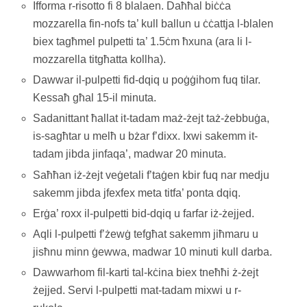
Ifforma r-risotto fi 8 blalaen. Daħħal biċċa
mozzarella fin-nofs ta’ kull ballun u ċċattja l-blalen
biex tagħmel pulpetti ta’ 1.5ċm ħxuna (ara li l-
mozzarella titgħatta kollha).
Dawwar il-pulpetti fid-dqiq u poġġihom fuq tilar.
Kessaħ għal 15-il minuta.
Sadanittant ħallat it-tadam maż-żejt taż-żebbuġa,
is-sagħtar u melħ u bżar f’dixx. Ixwi sakemm it-
tadam jibda jinfaqa’, madwar 20 minuta.
Saħħan iż-żejt veġetali f’taġen kbir fuq nar medju
sakemm jibda jfexfex meta titfa’ ponta dqiq.
Erġa’ roxx il-pulpetti bid-dqiq u farfar iż-żejjed.
Aqli l-pulpetti f’żewġ tefgħat sakemm jiħmaru u
jisħnu minn ġewwa, madwar 10 minuti kull darba.
Dawwarhom fil-karti tal-kċina biex tneħħi ż-żejt
żejjed. Servi l-pulpetti mat-tadam mixwi u r-