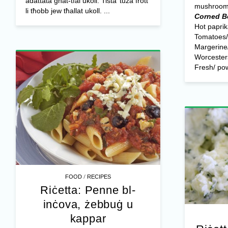
adattata għat-tfal ukoll. Tista’ tuża frott
mushroom
li tħobb jew tħallat ukoll. ...
Corned Be
Hot paprik
Tomatoes/
Margerine/
Worcester
Fresh/ pow
/
FOOD
RECIPES
Riċetta: Penne bl-
inċova, żebbuġ u
kappar