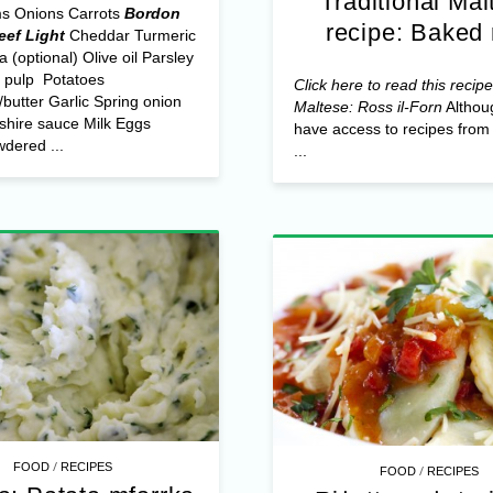
Traditional Mal
s Onions Carrots
Bordon
recipe: Baked 
ef Light
Cheddar Turmeric
a (optional) Olive oil Parsley
 pulp Potatoes
Click here to read this recipe
butter Garlic Spring onion
Maltese: Ross il-Forn
Althou
shire sauce Milk Eggs
have access to recipes from 
dered ...
...
/
FOOD
RECIPES
/
FOOD
RECIPES