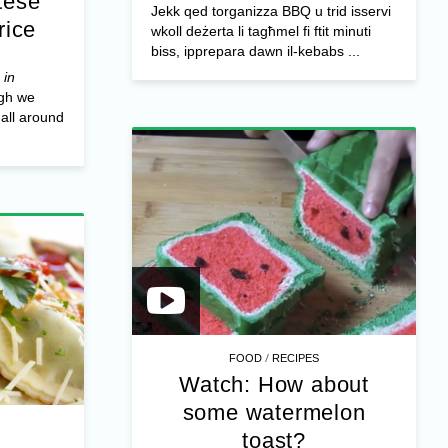
tese
Jekk qed torganizza BBQ u trid isservi
rice
wkoll deżerta li tagħmel fi ftit minuti
biss, ipprepara dawn il-kebabs ...
 in
gh we
all around
/
FOOD
RECIPES
Watch: How about
some watermelon
toast?