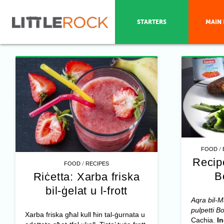
STARTERS
MAIN 
/
FOOD
Recip
/
FOOD
RECIPES
B
Riċetta: Xarba friska
bil-ġelat u l-frott
Aqra bil-M
pulpetti B
Xarba friska għal kull ħin tal-ġurnata u
Cachia.
I