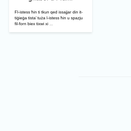
Fl-istess ħin ti tkun qed issajjar din it-
tiġieġa tista’ tuża l-istess ħin u spazju
fil-forn biex tixwi xi ...