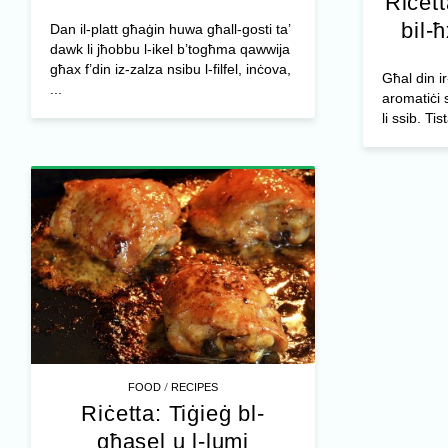
Riċett
bil-
Dan il-platt għaġin huwa għall-gosti ta’
dawk li jħobbu l-ikel b’togħma qawwija
għax f’din iz-zalza nsibu l-filfel, inċova,
Għal din ir-
...
aromatiċi 
li ssib. Tis
/
FOOD
RECIPES
Riċetta: Tiġieġ bl-
għasel u l-lumi