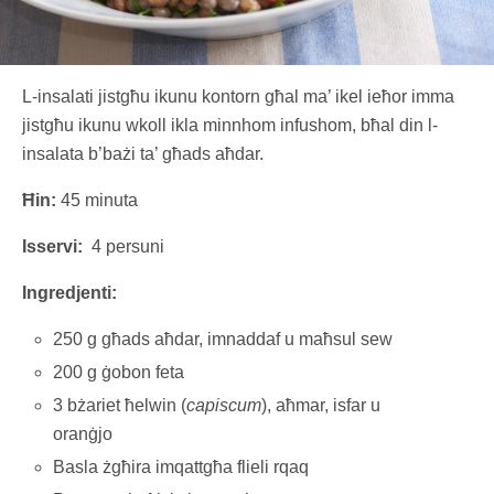
L-insalati jistgħu ikunu kontorn għal ma’ ikel ieħor imma
jistgħu ikunu wkoll ikla minnhom infushom, bħal din l-
insalata b’bażi ta’ għads aħdar.
Ħin:
45 minuta
Isservi:
4 persuni
Ingredjenti:
250 g għads aħdar, imnaddaf u maħsul sew
200 g ġobon feta
3 bżariet ħelwin (
capiscum
), aħmar, isfar u
oranġjo
Basla żgħira imqattgħa flieli rqaq