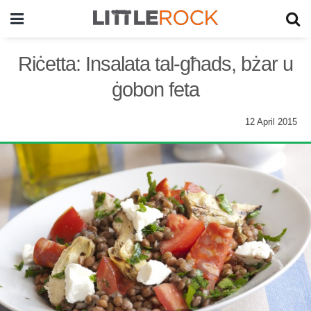
Riċetta: Insalata tal-għads, bżar u
ġobon feta
12 April 2015