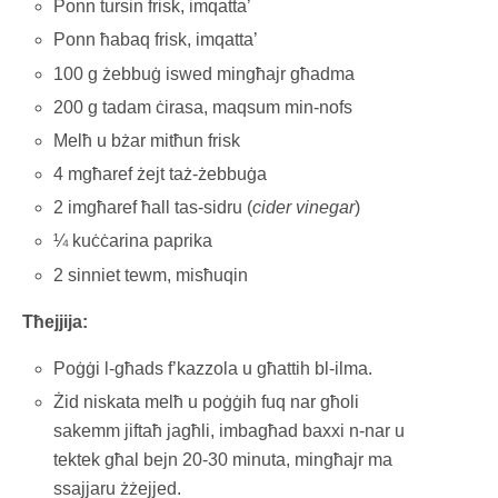
Ponn tursin frisk, imqatta’
Ponn ħabaq frisk, imqatta’
100 g żebbuġ iswed mingħajr għadma
200 g tadam ċirasa, maqsum min-nofs
Melħ u bżar mitħun frisk
4 mgħaref żejt taż-żebbuġa
2 imgħaref ħall tas-sidru (
cider vinegar
)
¼ kuċċarina paprika
2 sinniet tewm, misħuqin
Tħejjija:
Poġġi l-għads f’kazzola u għattih bl-ilma.
Żid niskata melħ u poġġih fuq nar għoli
sakemm jiftaħ jagħli, imbagħad baxxi n-nar u
tektek għal bejn 20-30 minuta, mingħajr ma
ssajjaru żżejjed.