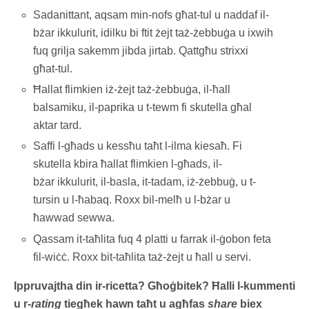
Sadanittant, aqsam min-nofs għat-tul u naddaf il-
bżar ikkulurit, idilku bi ftit żejt taż-żebbuġa u ixwih
fuq grilja sakemm jibda jirtab. Qattgħu strixxi
għat-tul.
Ħallat flimkien iż-żejt taż-żebbuġa, il-ħall
balsamiku, il-paprika u t-tewm fi skutella għal
aktar tard.
Saffi l-għads u kessħu taħt l-ilma kiesaħ. Fi
skutella kbira ħallat flimkien l-għads, il-
bżar ikkulurit, il-basla, it-tadam, iż-żebbuġ, u t-
tursin u l-ħabaq. Roxx bil-melħ u l-bżar u
ħawwad sewwa.
Qassam it-taħlita fuq 4 platti u farrak il-ġobon feta
fil-wiċċ. Roxx bit-taħlita taż-żejt u ħall u servi.
Ippruvajtha din ir-ricetta? Għoġbitek? Ħalli l-kummenti
u r-
rating
tiegħek hawn taħt u agħfas
share
biex