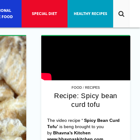
IONAL
SPECIAL DIET
HEALTHY RECIPES
E FOOD
/
FOOD
RECIPES
Recipe: Spicy bean
curd tofu
The video recipe
‘ Spicy Bean Curd
Tofu’
is beng brought to you
by
Bhavna’s Kitchen
www.bhavnaskitchen.com.