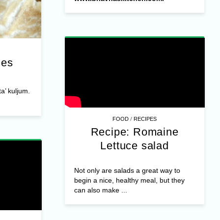
ies
ta’ kuljum.
/
FOOD
RECIPES
Recipe: Romaine
Lettuce salad
Not only are salads a great way to
begin a nice, healthy meal, but they
can also make ...