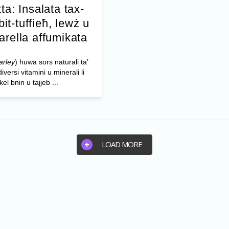
ta: Insalata tax-
bit-tuffieħ, lewż u
rella affumikata
arley
) huwa sors naturali ta’
diversi vitamini u minerali li
el bnin u tajjeb ...
LOAD MORE