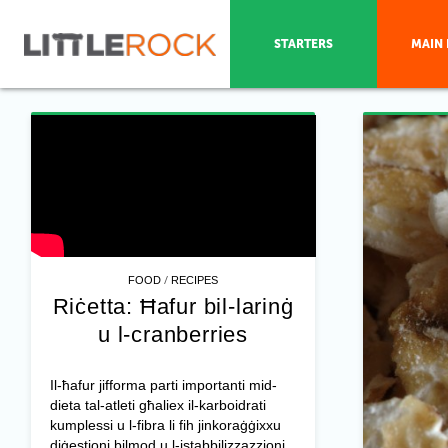
STARTERS
MAIN 
/
FOOD
RECIPES
Riċetta: Ħafur bil-larinġ
u l-cranberries
Il-ħafur jifforma parti importanti mid-
dieta tal-atleti għaliex il-karboidrati
kumplessi u l-fibra li fih jinkoraġġixxu
diġestjoni bilmod u l-istabbilizzazzjoni