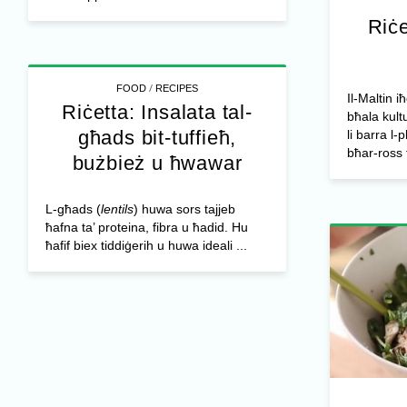
Riċe
/
FOOD
RECIPES
Il-Maltin i
Riċetta: Insalata tal-
bħala kult
għads bit-tuffieħ,
li barra l-p
bħar-ross fi
bużbież u ħwawar
L-għads (
lentils
) huwa sors tajjeb
ħafna ta’ proteina, fibra u ħadid. Hu
ħafif biex tiddiġerih u huwa ideali ...