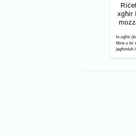
Riċet
xgħir 
mozza
Ix-xgħir (
b
fibra u ta’ 
jagħmluh ik