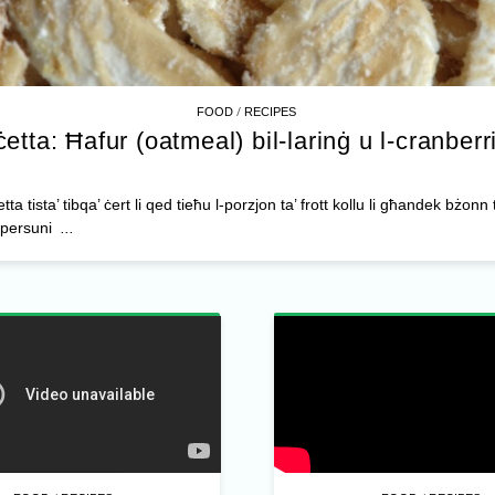
/
FOOD
RECIPES
ċetta: Ħafur (oatmeal) bil-larinġ u l-cranberr
ċetta tista’ tibqa’ ċert li qed tieħu l-porzjon ta’ frott kollu li għandek bżonn 
persuni
...