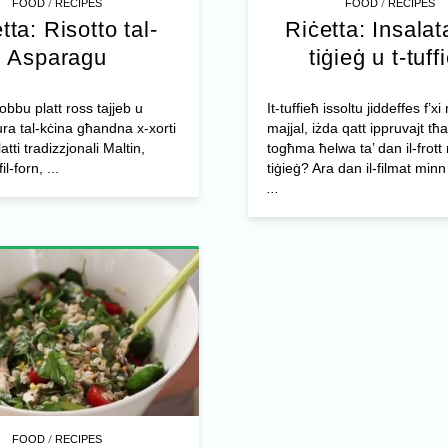
/
/
FOOD
RECIPES
FOOD
RECIPES
tta: Risotto tal-
Riċetta: Insalata
Asparagu
tiġieġ u t-tuff
ħobbu platt ross tajjeb u
It-tuffieħ issoltu jiddeffes f’xi 
ura tal-kċina għandna x-xorti
majjal, iżda qatt ippruvajt tħal
latti tradizzjonali Maltin,
togħma ħelwa ta’ dan il-frott
l-forn, ...
tiġieġ? Ara dan il-filmat min
...
/
FOOD
RECIPES