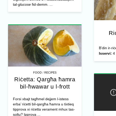
tal-
glucose
fid-demm. ...
Ri
B’din ir-ri
Isservi:
4 
/
FOOD
RECIPES
Riċetta: Qargħa ħamra
bil-ħwawar u l-frott
Forsi xbajt tagħmel dejjem l-istess
erba’ riċetti bil-qargħa ħamra u tixtieq
tipprova xi riċetta verament mhux tas-
soltu? Ipprova ...