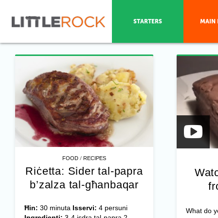
STARTERS
MAIN 
/
FOOD
RECIPES
Riċetta: Sider tal-papra
Watc
b’zalza tal-għanbaqar
f
Ħin:
30 minuta
Isservi:
4 persuni
What do yo
Ingredjenti:
3-4 isdra tal-papra 2