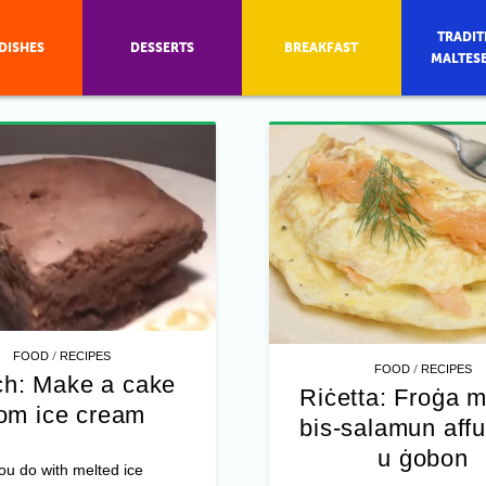
TRADIT
DISHES
DESSERTS
BREAKFAST
MALTES
/
FOOD
RECIPES
/
FOOD
RECIPES
h: Make a cake
Riċetta: Froġa m
rom ice cream
bis-salamun aff
u ġobon
u do with melted ice