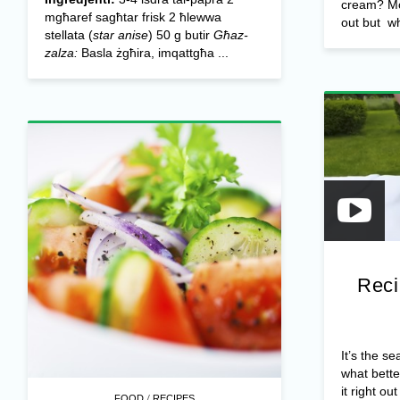
cream? Mos
mgħaref sagħtar frisk 2 ħlewwa
out but wh
stellata (
star anise
) 50 g butir
Għaz-
zalza:
Basla żgħira, imqattgħa ...
Reci
It’s the s
what bette
it right out 
/
FOOD
RECIPES