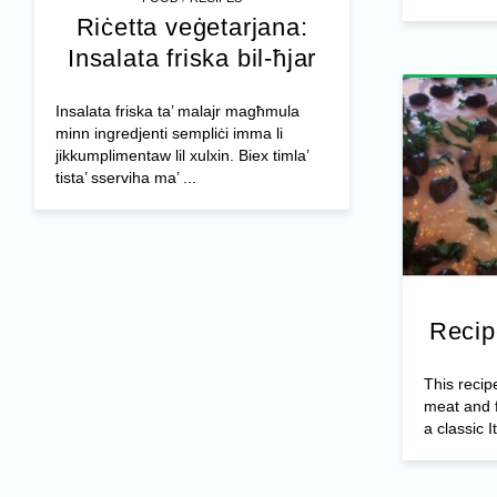
Riċetta veġetarjana:
Insalata friska bil-ħjar
Insalata friska ta’ malajr magħmula
minn ingredjenti sempliċi imma li
jikkumplimentaw lil xulxin. Biex timla’
tista’ sserviha ma’ ...
Recip
This recip
meat and f
a classic It