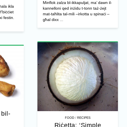
Minflok zalza bl-ikkapuljat, ma’ dawn il-
ħala ikla
kannelloni qed inżidu t-tonn taż-żejt
f’biċċiet
mat-taħlita tal-mili –irkotta u spinaċi –
i festin.
għal dixx ...
bil-
/
FOOD
RECIPES
Riċetta: ‘Simple