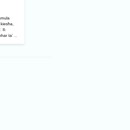
ħmula
 kiesħa,
 Il-
ar ta’ ...