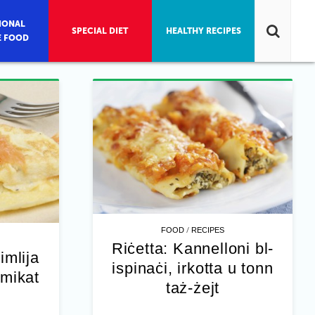
IONAL
SPECIAL DIET
HEALTHY RECIPES
E FOOD
/
FOOD
RECIPES
Riċetta: Kannelloni bl-
imlija
ispinaċi, irkotta u tonn
umikat
taż-żejt