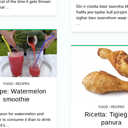
t of the time it gets thrown
Din ir-riċetta tista’ sserviha b
at ...
ħafifa jew tqatta’ kull porzjon 
iżgħar biex isservihom waqt x
...
/
FOOD
RECIPES
pe: Watermelon
smoothie
/
FOOD
RECIPES
Riċetta: Tiġieġ 
eason for watermelon and
r to consume it than to drink
panura
it’s ...