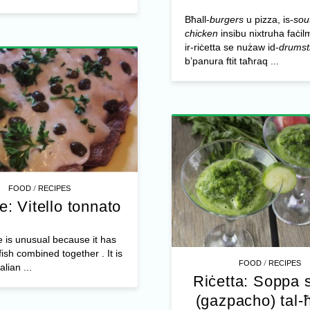
Bħall-
burgers
u pizza, is-
sou
chicken
insibu nixtruha faċil
ir-riċetta se nużaw id-
drumst
b’panura ftit taħraq ...
/
FOOD
RECIPES
e: Vitello tonnato
e is unusual because it has
ish combined together . It is
/
FOOD
RECIPES
alian ...
Riċetta: Soppa s
(gazpacho) tal-ħ