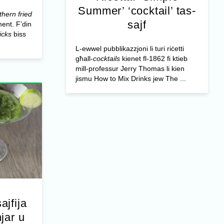
Summer’ ‘cocktail’ tas-
thern fried
sajf
ment. F’din
icks
biss
L-ewwel pubblikazzjoni li turi riċetti
għall-
cocktails
kienet fl-1862 fi ktieb
mill-professur Jerry Thomas li kien
jismu How to Mix Drinks jew The ...
ajfija
jar u