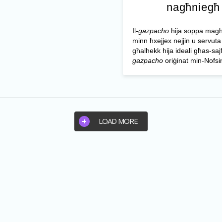
nagħniegħ
Il-
gazpacho
hija soppa mag
minn ħxejjex nejjin u servuta
għalhekk hija ideali għas-sajf.
gazpacho
oriġinat min-Nofsinh
LOAD MORE