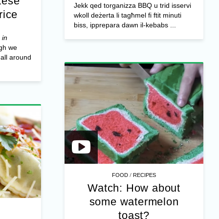
tese
Jekk qed torganizza BBQ u trid isservi
rice
wkoll deżerta li tagħmel fi ftit minuti
biss, ipprepara dawn il-kebabs ...
 in
gh we
all around
/
FOOD
RECIPES
Watch: How about
some watermelon
toast?