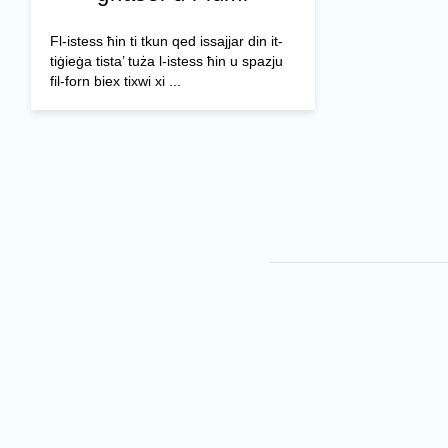
Fl-istess ħin ti tkun qed issajjar din it-
tiġieġa tista’ tuża l-istess ħin u spazju
fil-forn biex tixwi xi ...