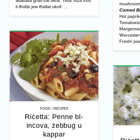
adattata għat-tfal ukoll. Tista’ tuża frott
mushroom
li tħobb jew tħallat ukoll. ...
Corned Be
Hot paprik
Tomatoes/
Margerine/
Worcester
Fresh/ pow
/
FOOD
RECIPES
Riċetta: Penne bl-
inċova, żebbuġ u
kappar