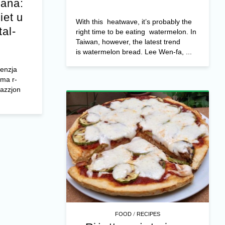
jana:
iet u
With this heatwave, it’s probably the
tal-
right time to be eating watermelon. In
Taiwan, however, the latest trend
is watermelon bread. Lee Wen-fa, ...
aċenzja
mma r-
sfazzjon
/
FOOD
RECIPES