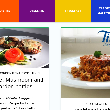
TRADIT
DISHES
DESSERTS
BREAKFAST
MALTES
BORDON KCINA COMPETITION
e: Mushroom and
ordon patties
alti: Riċetta: Faqqiegħ u
ordon
Recipe by Laura
/
FOOD
RECIPES
ngredients:
Portobello