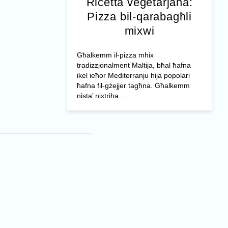
Riċetta veġetarjana:
Pizza bil-qarabagħli
mixwi
Għalkemm il-pizza mhix
tradizzjonalment Maltija, bħal ħafna
ikel ieħor Mediterranju hija popolari
ħafna fil-gżejjer tagħna. Għalkemm
nista’ nixtriha ...