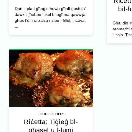
Riċett
bil-
Dan il-platt għaġin huwa għall-gosti ta’
dawk li jħobbu l-ikel b’togħma qawwija
għax f’din iz-zalza nsibu l-filfel, inċova,
Għal din ir-
...
aromatiċi 
li ssib. Tis
/
FOOD
RECIPES
Riċetta: Tiġieġ bl-
għasel u l-lumi