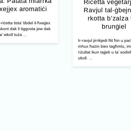
a: Patata mfarrka
Riċetta veġetar
ħxejjex aromatiċi
Ravjul tal-ġbejn
rkotta b’zalza 
riċetta tista’ tibdel il-ħxejjex
brunġiel
skont dak li tiggosta jew dak
ta’ wkoll tuża ...
Ir-ravjul jirrikjedi ftit ħin u p
mhux ħażin biex tagħmlu, i
riżultat ikun tajjeb u ta’ sodi
ukoll. ...