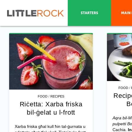
STARTERS
MAIN 
/
FOOD
Recip
/
FOOD
RECIPES
B
Riċetta: Xarba friska
bil-ġelat u l-frott
Aqra bil-M
pulpetti B
Xarba friska għal kull ħin tal-ġurnata u
Cachia.
I