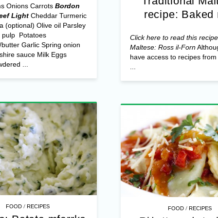
Traditional Mal
s Onions Carrots
Bordon
recipe: Baked 
ef Light
Cheddar Turmeric
a (optional) Olive oil Parsley
 pulp Potatoes
Click here to read this recipe
butter Garlic Spring onion
Maltese: Ross il-Forn
Althou
shire sauce Milk Eggs
have access to recipes from 
dered ...
...
/
FOOD
RECIPES
/
FOOD
RECIPES