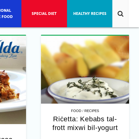
IONAL
SPECIAL DIET
HEALTHY RECIPES
E FOOD
/
FOOD
RECIPES
Riċetta: Kebabs tal-
frott mixwi bil-yogurt