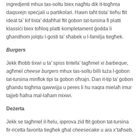
ingredjenti mhux tas-soltu biex nagħtu dik it-togħma
daqsxejn speċjali u partikolari. Hawn taħt tista’ tieħu ftit
ideat ta’ kif tista’ ddaħħal ftit ġobon tat-tursina fi platti
klassiċi biex toħloq platti kompletament ġodda li
għandhom jolqtu l-gosti ta’ sħabek u l-familja tiegħek.
Burgers
Jekk tħobb tixwi u ta’ spiss tintefa’ tagħmel xi
barbeque
,
agħmel
cheese burgers
mhux tas-soltu billi tuża l-ġobon
tat-tursina minflok tipi ta ġobon oħrajn. Dan it-tip ta’ ġobon
għandu togħma qawwijja u peres li hu naqra mielaħ imur
tajjeb ħafna mal-laħam mixwi.
Deżerta
Jekk se tagħmel il-ħelu, ipprova żid ftit ġobon tat-tursina
fir-riċetta favorita tiegħek għal
cheesecake
u ara x’taħseb.