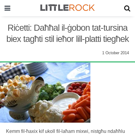
Riċetti: Daħħal il-ġobon tat-tursina
biex tagħti stil ieħor lill-platti tiegħek
1 October 2014
Kemm fil-ħaxix kif ukoll fil-laħam mixwi, nistgħu ndaħħlu