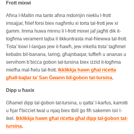
Frott mixwi
Aħna l-Maltin ma tantx aħna mdorrijin nieklu l-frott
imsajjar, ħlief forsi biex nagħmlu xi torta tal-frott jew xi
ġamm. Imma huwa minnu li l-frott mixwi jaf jagħti dik it-
togħma verament tajba li tikkuntrasta mal-ħlewwa tal-frott.
Tista’ tixwi l-lanġas jew il-ħawħ, jew inkella tista’ tagħmel
kebabs bil-banana, larinġ, għajnbaqar, tuffieħ u ananas u
servihom b’biċċa ġobon tat-tursina biex iżżid it-togħma
mielħa mal-ħelu tal-frott.
Ikklikkja hawn għal riċetta
għall-bajtar ta’ San Ġwann bil-ġobon tat-tursina
.
Dipp u ħaxix
Għamel dipp tal-ġobon tat-tursina, u qatta’ l-karfus, karrotti
u ħjar f’biċċiet twal u rqaq biex tbill ġo fiħ sakemm isir l-
ikel.
Ikklikkja hawn għal riċetta għal dipp tal-ġobon tat-
tursina
.