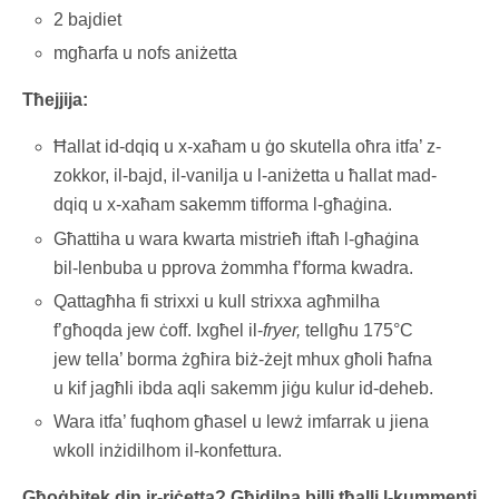
2 bajdiet
mgħarfa u nofs aniżetta
Tħejjija:
Ħallat id-dqiq u x-xaħam u ġo skutella oħra itfa’ z-
zokkor, il-bajd, il-vanilja u l-aniżetta u ħallat mad-
dqiq u x-xaħam sakemm tifforma l-għaġina.
Għattiha u wara kwarta mistrieħ iftaħ l-għaġina
bil-lenbuba u pprova żommha f’forma kwadra.
Qattagħha fi strixxi u kull strixxa agħmilha
f’għoqda jew ċoff. Ixgħel il-
fryer,
tellgħu 175°C
jew tella’ borma żgħira biż-żejt mhux għoli ħafna
u kif jagħli ibda aqli sakemm jiġu kulur id-deheb.
Wara itfa’ fuqhom għasel u lewż imfarrak u jiena
wkoll inżidilhom il-konfettura.
Għoġbitek din ir-riċetta? Għidilna billi tħalli l-kummenti