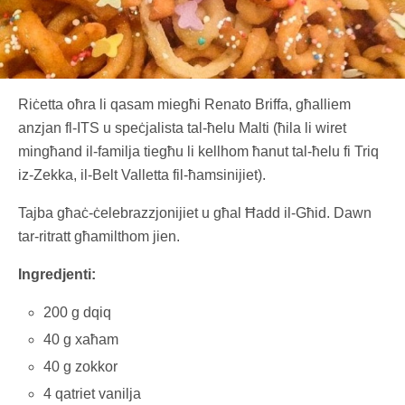
Riċetta oħra li qasam miegħi Renato Briffa, għalliem
anzjan fl-ITS u speċjalista tal-ħelu Malti (ħila li wiret
mingħand il-familja tiegħu li kellhom ħanut tal-ħelu fi Triq
iz-Zekka, il-Belt Valletta fil-ħamsinijiet).
Tajba għaċ-ċelebrazzjonijiet u għal Ħadd il-Għid. Dawn
tar-ritratt għamilthom jien.
Ingredjenti:
200 g dqiq
40 g xaħam
40 g zokkor
4 qatriet vanilja