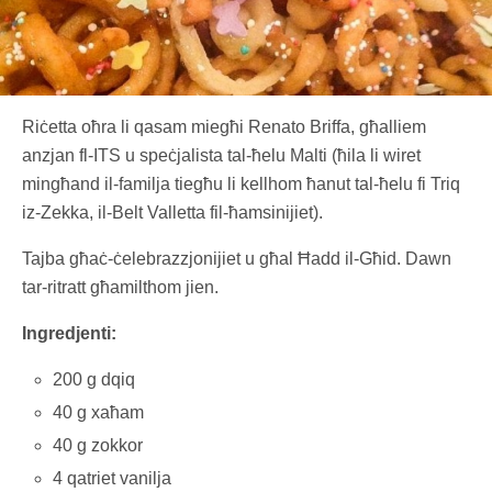
Riċetta oħra li qasam miegħi Renato Briffa, għalliem
anzjan fl-ITS u speċjalista tal-ħelu Malti (ħila li wiret
mingħand il-familja tiegħu li kellhom ħanut tal-ħelu fi Triq
iz-Zekka, il-Belt Valletta fil-ħamsinijiet).
Tajba għaċ-ċelebrazzjonijiet u għal Ħadd il-Għid. Dawn
tar-ritratt għamilthom jien.
Ingredjenti:
200 g dqiq
40 g xaħam
40 g zokkor
4 qatriet vanilja