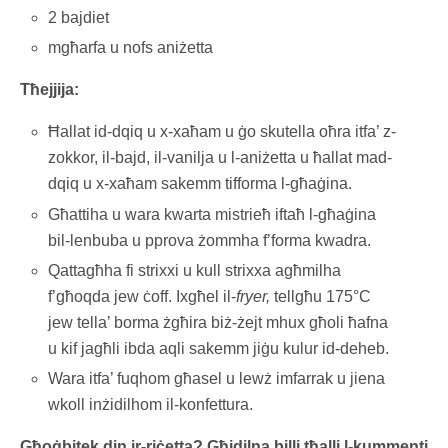
2 bajdiet
mgħarfa u nofs aniżetta
Tħejjija:
Ħallat id-dqiq u x-xaħam u ġo skutella oħra itfa’ z-
zokkor, il-bajd, il-vanilja u l-aniżetta u ħallat mad-
dqiq u x-xaħam sakemm tifforma l-għaġina.
Għattiha u wara kwarta mistrieħ iftaħ l-għaġina
bil-lenbuba u pprova żommha f’forma kwadra.
Qattagħha fi strixxi u kull strixxa agħmilha
f’għoqda jew ċoff. Ixgħel il-
fryer,
tellgħu 175°C
jew tella’ borma żgħira biż-żejt mhux għoli ħafna
u kif jagħli ibda aqli sakemm jiġu kulur id-deheb.
Wara itfa’ fuqhom għasel u lewż imfarrak u jiena
wkoll inżidilhom il-konfettura.
Għoġbitek din ir-riċetta? Għidilna billi tħalli l-kummenti